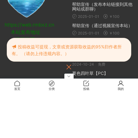
帮助宣传（发布本站链接到其他
网站或群聊）
2025-01-01
￥100
https://web.rmbxz.cn
帮助宣传（通过视频宣传本站）
本站发布地址
2025-01-01
￥100
建议收藏
随机推荐
投稿收益可提现，文章或资源获取收益的95%归作者所
有。 （请勿上传违规内容。）
DirectX修复工具增强版
2024-10-24
免费
夏色四叶草【PC】
2025-07-04
0.5
首页
分类
投稿
我的
S4U 都市朋克2011与爱的重拳
2025-02-14
免费
魔女：终末旅途
2周前
0.1
关于
关于本站