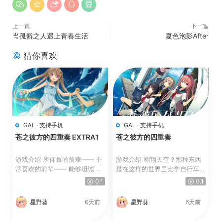
上一篇
下一篇
当孤僻之人遇上青春生活
夏色泡影After
猜你喜欢
GAL
·
支持手机
GAL
·
支持手机
苍之彼方的四重奏 EXTRA1
苍之彼方的四重奏
游戏介绍 所仰慕的前辈―― 非
游戏介绍 翱翔天空？那种东西
常喜欢的前辈―― 能够坦诚内
是在这样的世界里比学自行车摔
心烦恼，一起努力的志同...
个满身疮痍都要简单的...
0.1
0.1
星野葵
6天前
星野葵
6天前