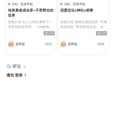
GAL
·
支持手机
GAL
·
支持手机
传承勇者成名录~不穿胖次的
恋爱定位x神社x前辈
世界
游戏介绍 主人公转生来到了一
游戏介绍 该神社最近因其 "灾难
无所知的异世界。 一种被称为
性的好处 "而奇怪地出名。 女祭
“宝珠”的东西，支配着...
司的女儿八千代-...
0.5
0.5
星野葵
1周前
星野葵
1周前
评论
0
请先
登录
！