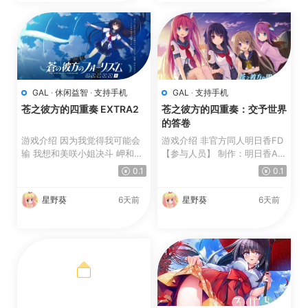
GAL
·
休闲益智
·
支持手机
GAL
·
支持手机
苍之彼方的四重奏 EXTRA2
苍之彼方的四重奏：交予世界
的答卷
游戏介绍 因为我觉得我可能会
游戏介绍 非官方同人明日香FD
输 我想和美咲小姐决斗 岬和我
【参与人员】 制作：明日香As
在看什么？ 说实话...
uka 原画：Ynuoy...
0.1
0.1
星野葵
6天前
星野葵
6天前