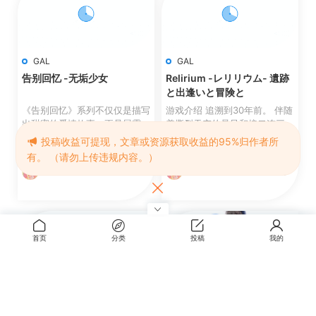
GAL
GAL
告别回忆 -无垢少女
Relirium -レリリウム- 遺跡
と出逢いと冒険と
《告别回忆》系列不仅仅是描写
游戏介绍 追溯到30年前。 伴随
出甜蜜的爱情故事，更是展露出
着撕裂天空的暴风和接二连三的
因複杂的人际关係所产...
大地震，以及宛若世界...
投稿收益可提现，文章或资源获取收益的95%归作者所
0.5
0.1
有。 （请勿上传违规内容。）
星野葵
23小时前
星野葵
23小时前
首页
分类
投稿
我的
GAL
·
策略模拟
GAL
星尘轨迹：魔女之愿
求神太多我的未来糟糕了