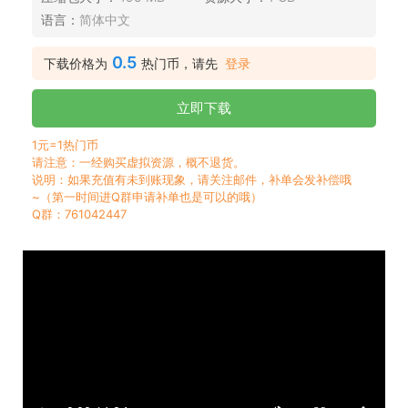
语言：
简体中文
0.5
下载价格为
热门币，请先
登录
立即下载
1元=1热门币
请注意：一经购买虚拟资源，概不退货。
说明：如果充值有未到账现象，请关注邮件，补单会发补偿哦
~（第一时间进Q群申请补单也是可以的哦）
Q群：761042447