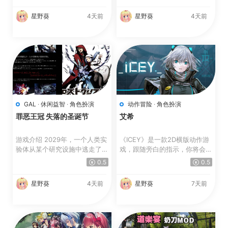
星野葵
4天前
星野葵
4天前
GAL
·
休闲益智
·
角色扮演
动作冒险
·
角色扮演
罪恶王冠 失落的圣诞节
艾希
游戏介绍 2029年，一个人类实
《ICEY》是一款2D横版动作游
验体从某个研究设施中逃走了。
戏，跟随旁白的指示，你将会通
实验体的代号为“スク...
过ICEY的眼睛去看，...
0.5
0.5
星野葵
4天前
星野葵
7天前