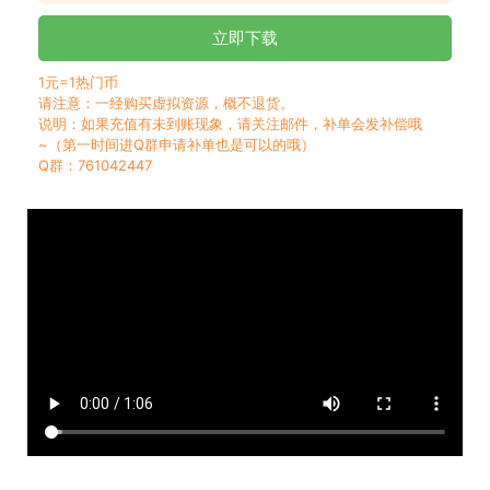
立即下载
1元=1热门币
请注意：一经购买虚拟资源，概不退货。
说明：如果充值有未到账现象，请关注邮件，补单会发补偿哦
~（第一时间进Q群申请补单也是可以的哦）
Q群：761042447