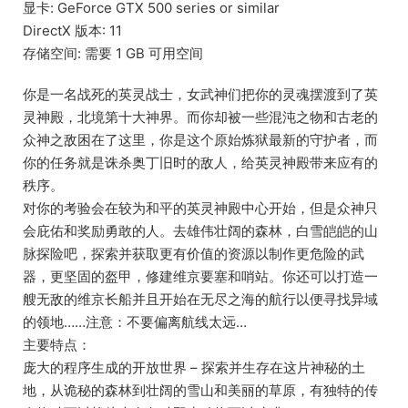
显卡: GeForce GTX 500 series or similar
DirectX 版本: 11
存储空间: 需要 1 GB 可用空间
你是一名战死的英灵战士，女武神们把你的灵魂摆渡到了英
灵神殿，北境第十大神界。而你却被一些混沌之物和古老的
众神之敌困在了这里，你是这个原始炼狱最新的守护者，而
你的任务就是诛杀奥丁旧时的敌人，给英灵神殿带来应有的
秩序。
对你的考验会在较为和平的英灵神殿中心开始，但是众神只
会庇佑和奖励勇敢的人。去雄伟壮阔的森林，白雪皑皑的山
脉探险吧，探索并获取更有价值的资源以制作更危险的武
器，更坚固的盔甲，修建维京要塞和哨站。你还可以打造一
艘无敌的维京长船并且开始在无尽之海的航行以便寻找异域
的领地……注意：不要偏离航线太远…
主要特点：
庞大的程序生成的开放世界 – 探索并生存在这片神秘的土
地，从诡秘的森林到壮阔的雪山和美丽的草原，有独特的传