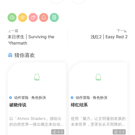
上一篇
下一篇
末日求生 | Surviving the
浅红2 | Easy Red 2
Aftermath
猜你喜欢
动作冒险
·
角色扮演
动作冒险
·
角色扮演
破晓传说
绯红结系
以「Atmos Shaders」描绘出
使用「脑力」让文明蓬勃发展的
的自然世界—推出概念来自动画
未来世界，垄罩在从天而降的
风格与水彩画的全新图像着...
「怪异」威胁。 人类...
0.5
0.5