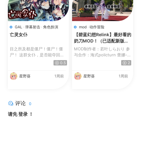
GAL
·
弹幕射击
·
角色扮演
mod
·
动作冒险
亡灵女仆
【碧蓝幻想Relink】最好看的
奶刀MOD！（已适配新版）
【更新】
目之所及都是僵尸！僵尸！僵
MOD制作者：若叶しらおり 参
尸！ 这群女仆，是否能夺回秋
与合作：海式policturn 蕾娜-
叶原往日的和平！？ 这是...
梵-希里乌斯 桔橙_ 伊...
0.5
2
星野葵
1周前
星野葵
1周前
评论
0
请先
登录
！