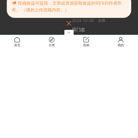
随机推荐
投稿收益可提现，文章或资源获取收益的95%归作者所
有。 （请勿上传违规内容。）
灵魂射手:死亡使者
2024-10-20
免费
宗门志
2025-05-30
免费
双人×探险者 双星探索者
首页
分类
投稿
我的
2026-03-05
0.5
超级鸡马 | Ultimate Chicken
Horse
2024-10-20
免费
关于
关于本站
留言板
解压密码
RMBXZ 免责声明
RMBXZ 隐私协议