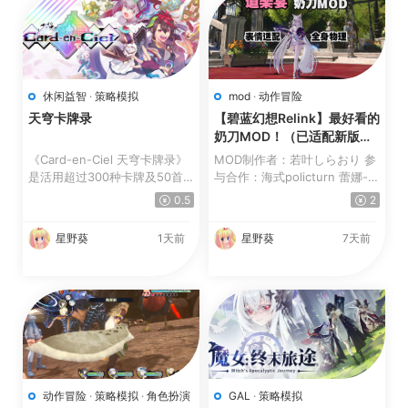
休闲益智
·
策略模拟
mod
·
动作冒险
天穹卡牌录
【碧蓝幻想Relink】最好看的
奶刀MOD！（已适配新版）
【更新】
《Card-en-Ciel 天穹卡牌录》
MOD制作者：若叶しらおり 参
是活用超过300种卡牌及50首
与合作：海式policturn 蕾娜-
歌曲来展开战斗的牌组构筑...
梵-希里乌斯 桔橙_ 伊...
0.5
2
星野葵
1天前
星野葵
7天前
动作冒险
·
策略模拟
·
角色扮演
GAL
·
策略模拟