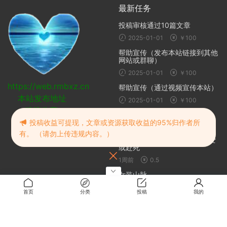
最新任务
投稿审核通过10篇文章
2025-01-01
￥100
帮助宣传（发布本站链接到其他
网站或群聊）
2025-01-01
￥100
https://web.rmbxz.cn
帮助宣传（通过视频宣传本站）
本站发布地址
2025-01-01
￥100
建议收藏
随机推荐
投稿收益可提现，文章或资源获取收益的95%归作者所
有。 （请勿上传违规内容。）
Find Love or Die Trying / 寻爱
或赴死
1周前
0.5
女装山脉
2025-07-26
0.2
首页
分类
投稿
我的
哥布林杀手 剧场版
2024-06-11
免费