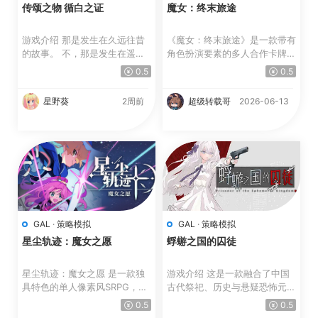
传颂之物 循白之证
魔女：终末旅途
游戏介绍 那是发生在久远往昔
《魔女：终末旅途》是一款带有
的故事。 不，那是发生在遥远
角色扮演要素的多人合作卡牌R
未来的故事。 大国大...
oguelite游戏，你可以自...
0.5
0.5
星野葵
2周前
超级转载哥
2026-06-13
GAL
·
策略模拟
GAL
·
策略模拟
星尘轨迹：魔女之愿
蜉蝣之国的囚徒
星尘轨迹：魔女之愿 是一款独
游戏介绍 这是一款融合了中国
具特色的单人像素风SRPG，融
古代祭祀、历史与悬疑恐怖元素
合了精彩的叙事与电影般的...
的文字冒险游戏。 ...
0.5
0.5