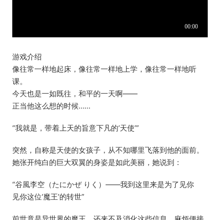
游戏介绍
像往常一样地起床，像往常一样地上学，像往常一样地听
课。
今天也是一如既往，和平的一天啊——
正当他这么想的时候……
“我就是，带着上天的旨意下凡的‘天使’”
突然，自称是天使的女孩子，从不知哪里飞落到他的面前。
她张开纯白的巨大双翼的身姿是如此美丽，她说到：
“谷風李空（たにかぜ りく）——我到这里来是为了见你
见你这位‘魔王’的转世”
前世竟是异世界的魔王，还来不及消化这些信息，麻烦便接