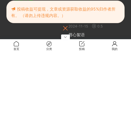
建议收藏
随机推荐
投稿收益可提现，文章或资源获取收益的95%归作者所
有。 （请勿上传违规内容。）
星穹之下 数字版
2024-11-15
0.5
唇心絮语
1周前
0.5
首页
分类
投稿
我的
School Game
2025-11-27
0.1
传颂之物 循白之证
2周前
0.5
关于
关于本站
留言板
解压密码
RMBXZ 免责声明
RMBXZ 隐私协议