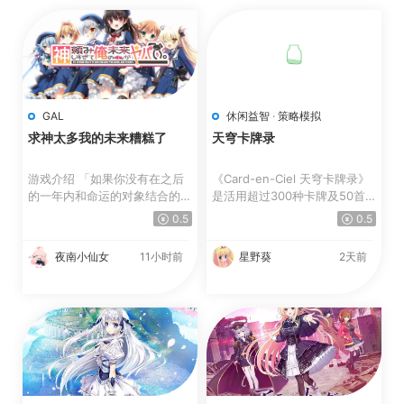
GAL
休闲益智
·
策略模拟
求神太多我的未来糟糕了
天穹卡牌录
游戏介绍 「如果你没有在之后
《Card-en-Ciel 天穹卡牌录》
的一年内和命运的对象结合的
是活用超过300种卡牌及50首
话，就会出现很严重的后...
歌曲来展开战斗的牌组构筑...
0.5
0.5
夜南小仙女
11小时前
星野葵
2天前