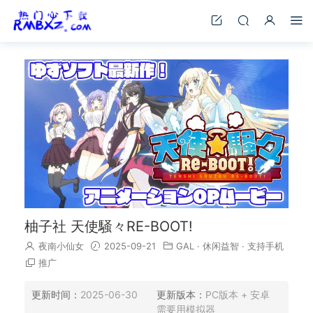
柚子社 天使騒々RE-BOOT!
夜南小仙女
2025-09-21
GAL
·
休闲益智
·
支持手机
推广
更新时间：
2025-06-30
更新版本：
PC版本 + 安卓
需要用模拟器