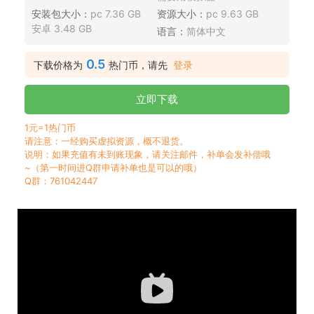
安装包大小：
pc 7.36 GB
资源大小：
pc 9.63 GB
安卓 3.48 GB
语言：
简体中文
0.5
下载价格为
热门币，请先
登录
立即下载
1元=1热门币
请注意：一经购买虚拟资源，概不退货。
说明：如果充值有未到账现象，请关注邮件，补单会发补偿哦
~（第一时间进Q群申请补单也是可以的哦）
Q群：761042447