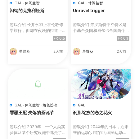
GAL
·
休闲益智
GAL
·
休闲益智
闪钢的克拉利娅斯
Unravel trigger
游戏介绍 长井永羽正在伦敦修
游戏介绍 弗罗斯特中立特区是
学旅行，但却在夜晚的街道上迷
卡基合众国和威尔卡帝国两个大
路了。 历尽千辛终于到...
国之间的缓冲地带。 ...
0.5
0.1
星野葵
2天前
星野葵
2天前
GAL
·
休闲益智
·
角色扮演
GAL
罪恶王冠 失落的圣诞节
刹那绽放的恋之花火
游戏介绍 2029年，一个人类实
游戏介绍 204X年的日本，近未
验体从某个研究设施中逃走了。
来的运动‘刃道’作为国民运动充
实验体的代号为“スク...
满荣誉且盛行。 其...