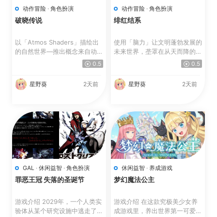
动作冒险
·
角色扮演
动作冒险
·
角色扮演
破晓传说
绯红结系
以「Atmos Shaders」描绘出
使用「脑力」让文明蓬勃发展的
的自然世界—推出概念来自动画
未来世界，垄罩在从天而降的
风格与水彩画的全新图像着...
「怪异」威胁。 人类...
0.5
0.5
星野葵
2天前
星野葵
2天前
GAL
·
休闲益智
·
角色扮演
休闲益智
·
养成游戏
罪恶王冠 失落的圣诞节
梦幻魔法公主
游戏介绍 2029年，一个人类实
游戏介绍 在这款究极美少女养
验体从某个研究设施中逃走了。
成游戏里，养出世界第一可爱的