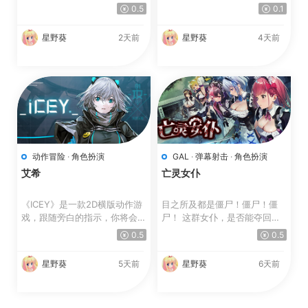
实验体的代号为“スク...
女儿吧！ 你是不是...
0.5
0.1
星野葵
2天前
星野葵
4天前
动作冒险
·
角色扮演
GAL
·
弹幕射击
·
角色扮演
艾希
亡灵女仆
《ICEY》是一款2D横版动作游
目之所及都是僵尸！僵尸！僵
戏，跟随旁白的指示，你将会通
尸！ 这群女仆，是否能夺回秋
过ICEY的眼睛去看，...
叶原往日的和平！？ 这是...
0.5
0.5
星野葵
5天前
星野葵
6天前