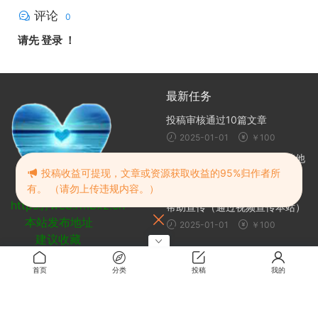
评论
0
请先
登录
！
最新任务
投稿审核通过10篇文章
2025-01-01
￥100
帮助宣传（发布本站链接到其他
网站或群聊）
投稿收益可提现，文章或资源获取收益的95%归作者所
2025-01-01
￥100
有。 （请勿上传违规内容。）
https://web.rmbxz.cn
帮助宣传（通过视频宣传本站）
本站发布地址
2025-01-01
￥100
建议收藏
随机推荐
首页
分类
投稿
我的
后翼弃兵：迷雾棋局
2024-10-20
免费
拯救女孩 | Save The Girls