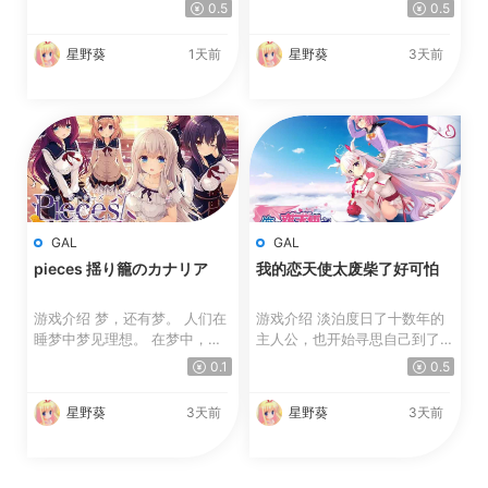
实验体的代号为“スク...
满荣誉且盛行。 其...
0.5
0.5
星野葵
1天前
星野葵
3天前
GAL
GAL
pieces 揺り籠のカナリア
我的恋天使太废柴了好可怕
游戏介绍 梦，还有梦。 人们在
游戏介绍 淡泊度日了十数年的
睡梦中梦见理想。 在梦中，愿
主人公，也开始寻思自己到了该
望的碎片像珠宝一...
找个恋人的时候了。 ...
0.1
0.5
星野葵
3天前
星野葵
3天前