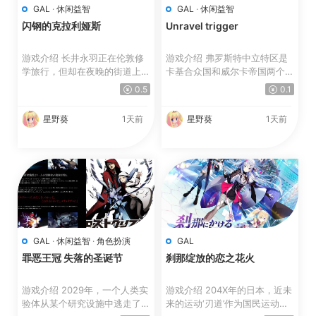
GAL
·
休闲益智
GAL
·
休闲益智
闪钢的克拉利娅斯
Unravel trigger
游戏介绍 长井永羽正在伦敦修
游戏介绍 弗罗斯特中立特区是
学旅行，但却在夜晚的街道上迷
卡基合众国和威尔卡帝国两个大
路了。 历尽千辛终于到...
国之间的缓冲地带。 ...
0.5
0.1
星野葵
1天前
星野葵
1天前
GAL
·
休闲益智
·
角色扮演
GAL
罪恶王冠 失落的圣诞节
刹那绽放的恋之花火
游戏介绍 2029年，一个人类实
游戏介绍 204X年的日本，近未
验体从某个研究设施中逃走了。
来的运动‘刃道’作为国民运动充