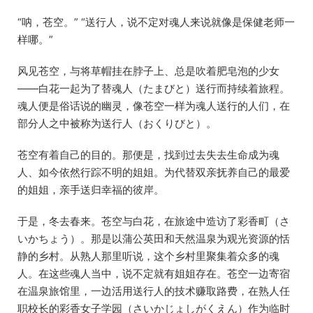
“呐，苍空。” “送行人，说不定对魂人来说就像是保健老师一
样哪。”
风见苍空，与将草帽挂在脖子上、总是吹着肥皂泡的少女
——白花一起为了替魂人（たまびと）送行而持续着旅程。
魂人便是俗话说的幽灵，像苍空一样为魂人送行的人们，在
部分人之中被称为送行人（おくりびと）。
苍空有着自己的目的。那便是，找到过去失去生命成为魂
人、如今依然行踪不明的姐姐。为代替双亲抚养自己的最爱
的姐姐，亲手送归幸福的彼岸。
于是，冬去春来。苍空与白花，在旅途中造访了彩香町（さ
いかちょう）。那是以蒲公英田和天然温泉为观光资源的恬
静的乡村。从熟人那里听说，这个乡村里聚集着众多的魂
人。在这些魂人当中，说不定就有姐姐存在。苍空一边寄宿
在温泉旅馆里，一边活用送行人的技术赚取路费，在熟人任
职校长的彩香女子学园（さいかじょしがくえん）作为临时