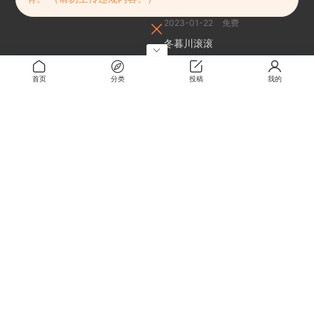
狂赌之渊 S1+S2
2023-01-22
免费
冬暮川滚滚
2026-04-30
0.5
首页
分类
投稿
我的
兽耳娘奴隶
2025-08-15
0.5
卧龙：苍天陨落 | Wo Long:
Fallen Dynasty
2024-10-20
免费
关于
关于本站
留言板
解压密码
RMBXZ 免责声明
RMBXZ 隐私协议
RMBXZ 用户许可协议