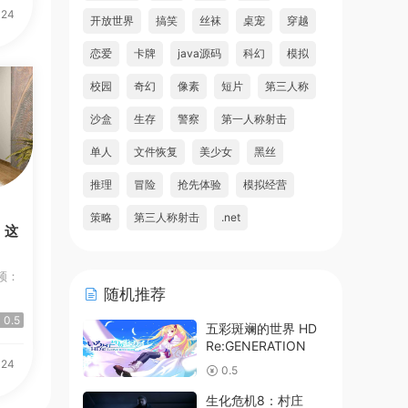
-24
开放世界
搞笑
丝袜
桌宠
穿越
恋爱
卡牌
java源码
科幻
模拟
校园
奇幻
像素
短片
第三人称
沙盒
生存
警察
第一人称射击
单人
文件恢复
美少女
黑丝
推理
冒险
抢先体验
模拟经营
策略
第三人称射击
.net
，这
频：
随机推荐
0.5
五彩斑斓的世界 HD
Re:GENERATION
-24
0.5
生化危机8：村庄