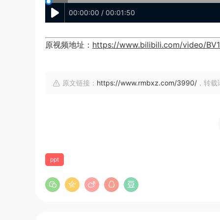
00:00:00 / 00:01:50
原视频地址：
https://www.bilibili.com/video/BV
原文链接：
https://www.rmbxz.com/3990/
，转载
ppt