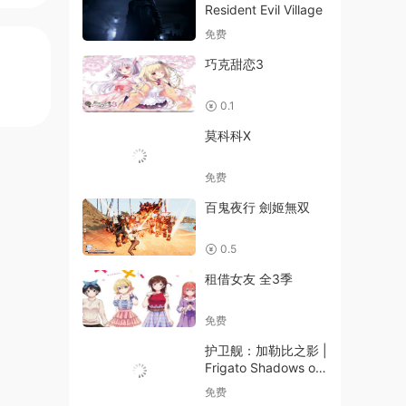
Resident Evil Village
免费
巧克甜恋3
0.1
莫科科X
免费
百鬼夜行 劍姬無双
0.5
租借女友 全3季
免费
护卫舰：加勒比之影 |
Frigato Shadows of
the Caribbean
免费