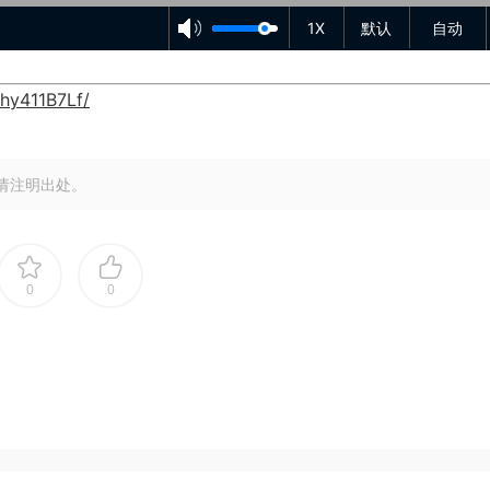
1X
默认
自动
1hy411B7Lf/
请注明出处。
0
0