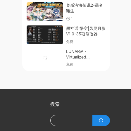
奥斯洛海传说2-霸者
诞生
1
黑神话 悟空|风灵月影
V1.0-35项修改器
免费
LUNARiA -
Virtualized
Moonchild-
免费
搜索