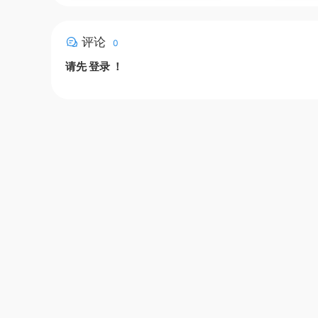
评论
0
请先
登录
！