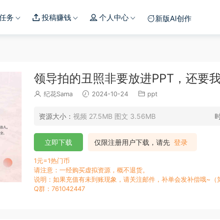
任务
投稿赚钱
个人中心
新版AI创作
领导拍的丑照非要放进PPT，还要
纪花Sama
2024-10-24
ppt
资源大小：
视频 27.5MB 图文 3.56MB
立即下载
仅限注册用户下载，请先
登录
1元=1热门币
请注意：一经购买虚拟资源，概不退货。
说明：如果充值有未到账现象，请关注邮件，补单会发补偿哦~（
Q群：761042447