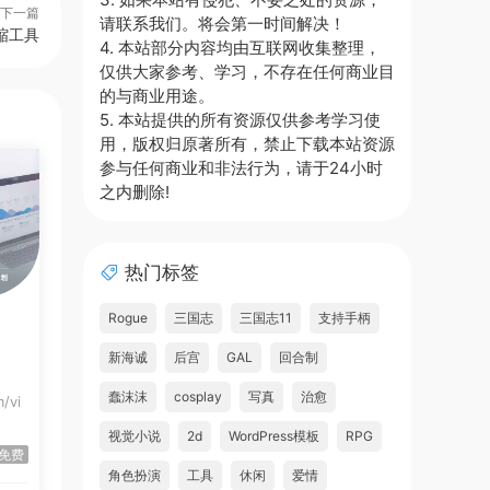
下一篇
请联系我们。将会第一时间解决！
压缩工具
4. 本站部分内容均由互联网收集整理，
仅供大家参考、学习，不存在任何商业目
的与商业用途。
5. 本站提供的所有资源仅供参考学习使
用，版权归原著所有，禁止下载本站资源
参与任何商业和非法行为，请于24小时
之内删除!
热门标签
Rogue
三国志
三国志11
支持手柄
新海诚
后宫
GAL
回合制
蠢沫沫
cosplay
写真
治愈
/vi
视觉小说
2d
WordPress模板
RPG
免费
角色扮演
工具
休闲
爱情