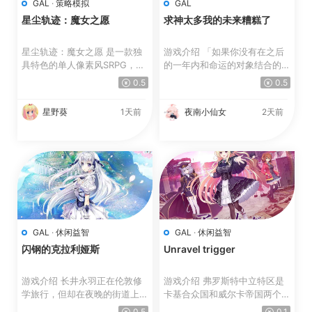
GAL
·
策略模拟
GAL
星尘轨迹：魔女之愿
求神太多我的未来糟糕了
星尘轨迹：魔女之愿 是一款独
游戏介绍 「如果你没有在之后
具特色的单人像素风SRPG，融
的一年内和命运的对象结合的
合了精彩的叙事与电影般的...
话，就会出现很严重的后...
0.5
0.5
星野葵
1天前
夜南小仙女
2天前
GAL
·
休闲益智
GAL
·
休闲益智
闪钢的克拉利娅斯
Unravel trigger
游戏介绍 长井永羽正在伦敦修
游戏介绍 弗罗斯特中立特区是
学旅行，但却在夜晚的街道上迷
卡基合众国和威尔卡帝国两个大
路了。 历尽千辛终于到...
国之间的缓冲地带。 ...
0.5
0.1