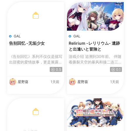
GAL
GAL
告别回忆 -无垢少女
Relirium -レリリウム- 遺跡
と出逢いと冒険と
《告别回忆》系列不仅仅是描写
游戏介绍 追溯到30年前。 伴随
出甜蜜的爱情故事，更是展露出
着撕裂天空的暴风和接二连三的
因複杂的人际关係所产...
大地震，以及宛若世界...
0.5
0.1
星野葵
1天前
星野葵
1天前