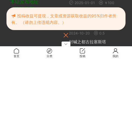
本站发布地址
2025-01-01
￥100
建议收藏
随机推荐
投稿收益可提现，文章或资源获取收益的95%归作者所
有。 （请勿上传违规内容。）
幸福的二人房
2024-10-20
0.5
封碱之都古拉塞斯塔
2024-10-20
1
首页
分类
投稿
我的
星空的巴比伦！迫袭而来的宇宙
怪物娘
6天前
0.1
WP模板Ripro9.0免扩展二开版
+全解密无后门
2023-03-10
免费
关于
关于本站
留言板
解压密码