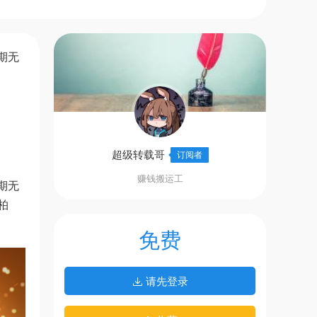
期无
超级转载哥
订阅者
赚钱搬运工
期无
柏
免费
请先登录