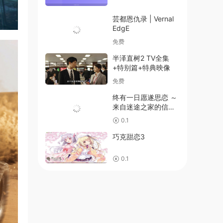
芸都恩仇录 | Vernal
EdgE
免费
半泽直树2 TV全集
+特别篇+特典映像
免费
终有一日愿遂思恋 ～
来自迷途之家的信笺
～
0.1
巧克甜恋3
0.1