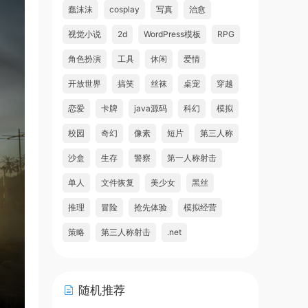
蠢沫沫
cosplay
写真
治愈
视觉小说
2d
WordPress模板
RPG
角色扮演
工具
休闲
爱情
开放世界
搞笑
丝袜
桌宠
穿越
恋爱
卡牌
java源码
科幻
模拟
校园
奇幻
像素
短片
第三人称
沙盒
生存
警察
第一人称射击
单人
文件恢复
美少女
黑丝
推理
冒险
抢先体验
模拟经营
策略
第三人称射击
.net
随机推荐