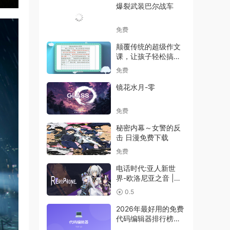
爆裂武装巴尔战车
免费
颠覆传统的超级作文
课，让孩子轻松搞定
写作（完结）
免费
镜花水月-零
免费
秘密内幕～女警的反
击 日漫免费下载
免费
电话时代:亚人新世
界-欧洛尼亚之音 |
RErophone
0.5
2026年最好用的免费
代码编辑器排行榜
Top 10