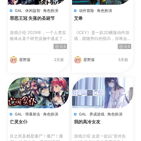
GAL
·
休闲益智
·
角色扮演
动作冒险
·
角色扮演
罪恶王冠 失落的圣诞节
艾希
游戏介绍 2029年，一个人类实
《ICEY》是一款2D横版动作游
验体从某个研究设施中逃走了。
戏，跟随旁白的指示，你将会通
实验体的代号为“スク...
过ICEY的眼睛去看，...
0.5
0.5
星野葵
2天前
星野葵
5天前
GAL
·
弹幕射击
·
角色扮演
GAL
·
养成游戏
·
角色扮演
亡灵女仆
我的高冷女友
目之所及都是僵尸！僵尸！僵
游戏介绍 这是一款以“意外告