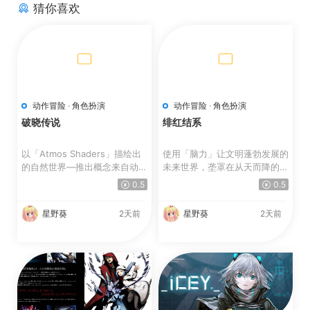
猜你喜欢
动作冒险
·
角色扮演
动作冒险
·
角色扮演
破晓传说
绯红结系
以「Atmos Shaders」描绘出
使用「脑力」让文明蓬勃发展的
的自然世界—推出概念来自动画
未来世界，垄罩在从天而降的
风格与水彩画的全新图像着...
「怪异」威胁。 人类...
0.5
0.5
星野葵
2天前
星野葵
2天前