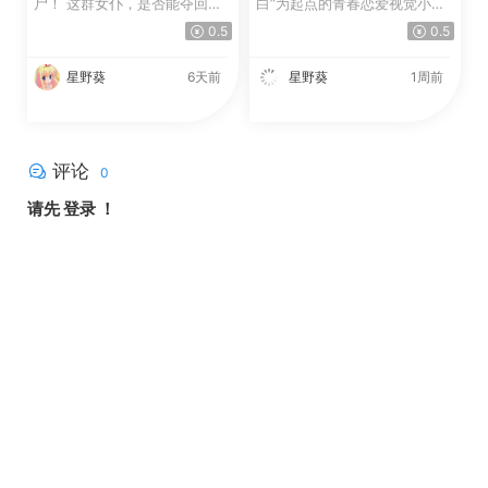
尸！ 这群女仆，是否能夺回秋
白”为起点的青春恋爱视觉小
叶原往日的和平！？ 这是...
说。 在一场派对游戏...
0.5
0.5
星野葵
6天前
星野葵
1周前
评论
0
请先
登录
！