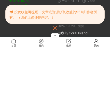
本站发布地址
2025-01-01
￥100
建议收藏
随机推荐
投稿收益可提现，文章或资源获取收益的95%归作者所
有。 （请勿上传违规内容。）
一些经典小游戏合集
2024-10-20
免费
珊瑚岛 Coral Island
2024-10-20
免费
HENPRI
首页
分类
投稿
我的
2025-05-31
2
摸头gif源码
2023-03-18
免费
关于
关于本站
留言板
解压密码
RMBXZ 免责声明