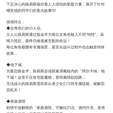
下定决心的路易斯操控着人人惧怕的那股力量，展开了针对
嘲笑他的同学们的复仇故事!!!!
游戏特点：
◆女角色们的仆人化
主人公路易斯通过炼金术为每位女角色植入不同”特性”。虽
竭力抵抗，最终仍难逃被支配的命运！
每位角色都拥有专属场景，甚至在战斗过程中也会触发特殊
效果…
◆地下城
为重启炼金术，路易斯必须探索潜藏校内的「阿尔卡纳」地
下城！这里不仅有危险魔物，更暗藏情欲陷阱…
无法战斗的路易斯需依靠从者少女们习得专属技能，破解层
层机关！
◆夜曲酒馆
剧情中途解锁的「夜曲酒馆」可畅玩21点、德州扑克、老虎