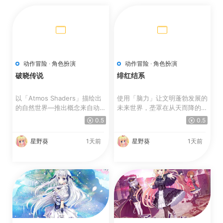
动作冒险
·
角色扮演
动作冒险
·
角色扮演
破晓传说
绯红结系
以「Atmos Shaders」描绘出
使用「脑力」让文明蓬勃发展的
的自然世界—推出概念来自动画
未来世界，垄罩在从天而降的
风格与水彩画的全新图像着...
「怪异」威胁。 人类...
0.5
0.5
星野葵
1天前
星野葵
1天前