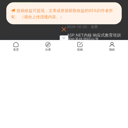
建议收藏
随机推荐
投稿收益可提现，文章或资源获取收益的95%归作者所
有。 （请勿上传违规内容。）
饥荒联机版单机 | Dont Starve
2024-10-20
免费
ASP.NET内核 响应式教育培训
网校系统源码分享
2023-03-09
免费
首页
分类
投稿
我的
仁王2 NIOH 2
2024-10-20
免费
无月之夜 Moonless Moon
2024-10-20
免费
关于
关于本站
留言板
解压密码
RMBXZ 免责声明