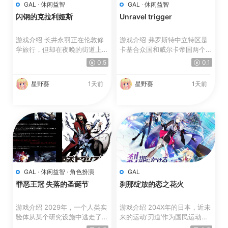
GAL
·
休闲益智
GAL
·
休闲益智
闪钢的克拉利娅斯
Unravel trigger
游戏介绍 长井永羽正在伦敦修
游戏介绍 弗罗斯特中立特区是
学旅行，但却在夜晚的街道上迷
卡基合众国和威尔卡帝国两个大
路了。 历尽千辛终于到...
国之间的缓冲地带。 ...
0.5
0.1
星野葵
1天前
星野葵
1天前
GAL
·
休闲益智
·
角色扮演
GAL
罪恶王冠 失落的圣诞节
刹那绽放的恋之花火
游戏介绍 2029年，一个人类实
游戏介绍 204X年的日本，近未
验体从某个研究设施中逃走了。
来的运动‘刃道’作为国民运动充
实验体的代号为“スク...
满荣誉且盛行。 其...