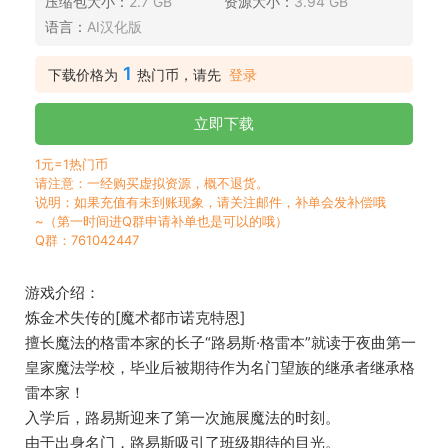
压缩包大小：
2.7 GB
资源大小：
3.94 GB
语言：
AI汉化版
1
下载价格为
热门币，请先
登录
立即下载
1元=1热门币
请注意：一经购买虚拟资源，概不退货。
说明：如果充值有未到账现象，请关注邮件，补单会发补偿哦
~（第一时间进Q群申请补单也是可以的哦）
Q群：761042447
游戏介绍：
炼金术失传的[魔术都市诺克特恩]
擅长魔法的格雷本家的长子“路易斯·格雷本”就读于夜曲第一
皇家魔法学校，毕业后被期待作为名门望族的继承者继承格
雷本家！
入学后，路易斯迎来了第一次施展魔法的时刻。
由于出身名门，路易斯吸引了班级期待的目光。