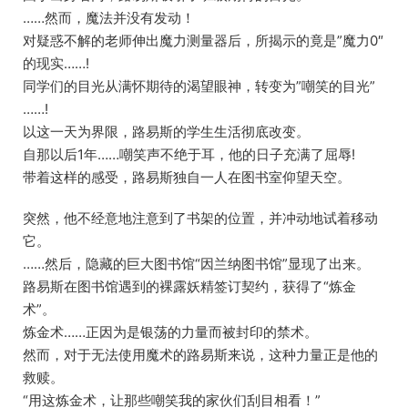
……然而，魔法并没有发动！
对疑惑不解的老师伸出魔力测量器后，所揭示的竟是”魔力0″
的现实……!
同学们的目光从满怀期待的渴望眼神，转变为”嘲笑的目光”
……!
以这一天为界限，路易斯的学生生活彻底改变。
自那以后1年……嘲笑声不绝于耳，他的日子充满了屈辱!
带着这样的感受，路易斯独自一人在图书室仰望天空。
突然，他不经意地注意到了书架的位置，并冲动地试着移动
它。
……然后，隐藏的巨大图书馆“因兰纳图书馆”显现了出来。
路易斯在图书馆遇到的裸露妖精签订契约，获得了“炼金
术”。
炼金术……正因为是银荡的力量而被封印的禁术。
然而，对于无法使用魔术的路易斯来说，这种力量正是他的
救赎。
“用这炼金术，让那些嘲笑我的家伙们刮目相看！”