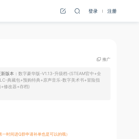
登录
注册
推广
更新版本：
数字豪华版-V1.13-升级档-(STEAM官中+全
DLC-典藏包+预购特典+原声音乐-数字美术书+冒险指
南+修改器+存档)
第一时间进Q群申请补单也是可以的哦）