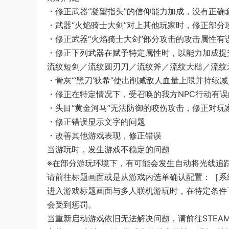
・修正武器“凝望指头”的信仰能力加成，没有正确
・武器“火焰骑士大剑”对上其他玩家时，修正部分
・修正武器“火焰骑士大剑”部分攻击的攻击属性有
・修正下列武器在赋予特定属性时，以能力加成提
流纹短剑／流纹圆刃刀／流纹斧／流纹大槌／流纹
・骨灰“‘黑刀’狄希”使出削减敌人血量上限并持
・修正在特定情况下，受召唤的我方NPC行动有误
・头目“黄金河马”无法防御的咬伤攻击，修正对玩
・修正错误显示文字的问题
・改善其他游戏表现，修正错误
当游玩时，发生游戏不稳定的问题
※在部分游玩环境下，有可能会发生自动将光线追
请前往标题画面或是从游戏内选单确认配置：［系
进入游戏标题画面与多人联机游玩时，在特定条件
会受到惩罚。
当重新启动游戏依旧无法解决问题，请前往STEAM