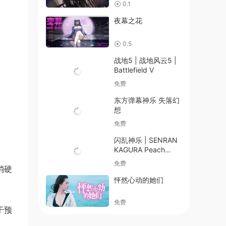
0.1
夜幕之花
0.5
战地5 | 战地风云5 |
Battlefield V
免费
东方弹幕神乐 失落幻
想
免费
闪乱神乐 | SENRAN
KAGURA Peach
Beach Splash
免费
消硬
怦然心动的她们
免费
于预