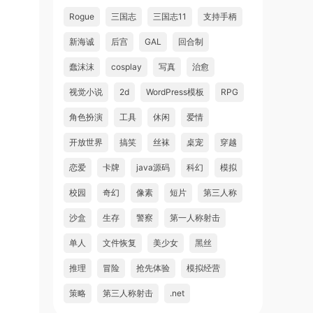
Rogue
三国志
三国志11
支持手柄
新海诚
后宫
GAL
回合制
蠢沫沫
cosplay
写真
治愈
视觉小说
2d
WordPress模板
RPG
角色扮演
工具
休闲
爱情
开放世界
搞笑
丝袜
桌宠
穿越
恋爱
卡牌
java源码
科幻
模拟
校园
奇幻
像素
短片
第三人称
沙盒
生存
警察
第一人称射击
单人
文件恢复
美少女
黑丝
推理
冒险
抢先体验
模拟经营
策略
第三人称射击
.net