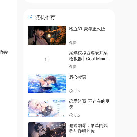
随机推荐
嗜血印-豪华正式版
免费
可能会
采煤模拟器煤炭开采
模拟器 | Coal Mining
Simulator
免费
唇心絮语
0.5
恋爱绮谭_不存在的夏
天
0.5
邂逅朝雾：烟草的残
香与黎明的你