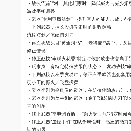
・战技“迅斩”对上其他玩家时，降低威力与减少撕
游戏平衡调整
・武器“卡利亚魔法剑”，提升智力的能力加成，些
・下列武器，拉长投掷攻击时的射程距离
流纹短剑／流纹圆刃刀
・再次挑战头目“黄金河马”、“老将盖乌斯”时，
修正错误
・修正战技“串联火花香”特定时候的攻击伤害高于
・玩家身上有特定特殊效果的状态下，发动战技“串
・下列战技以左手发动时，修正右手武器也会套用
弱小王的癫火／飞盘投掷
・武器类别为突刺盾的武器，在防御伴随攻击时，
・武器类别为反手剑的武器（除了“流纹圆刃刀”
直的问题
・修正武器“雷电调香瓶”、“癫火调香瓶”特定时
・修正武器“血怪手臂”在赋予属性时，感应的能
期的问题