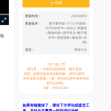
收藏
更新时间：
20240802
更新版本：
数字豪华版-V1.13-升级档-
(STEAM官中+全DLC-典藏包
+预购特典+原声音乐-数字美
的险
术书+冒险指南+修改器+存
档)
语言：
简体中文
1元=1热门币
请注意：一经购买虚拟资源，概不退货。
说明：如果充值有未到账现象，请关注邮件，
补单会发补偿哦~（第一时间进Q群申请补单也
是可以的哦）
Q群：761042447
如果有链接挂了，请在下方评论或提交工
单，本站会尽量第一时间进行补链。