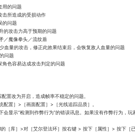
套用的问题
攻击所造成的受损动作
误的问题
升的攻击力高于预期的问题
矛／魔像拳头／流纹盾
续减少血量的攻击，修正此效果结束后，会恢复敌人血量的问题
的问题
家角色容易达成攻击判定的问题
踪配置改为开启，造成帧率不稳定的问题。
统配置］>［画面配置］>［光线追踪品质］。
下会显示“检测到作弊行为”的错误讯息。如果没有作弊行为，玩
的［库］>对［艾尔登法环］按右键 > 按下［属性］> 按下［