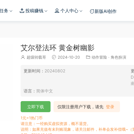
任务
投稿赚钱
个人中心
新版AI创作
艾尔登法环 黄金树幽影
超级转载哥
2024-10-20
动作冒险
·
角色扮演
更新时间：
20240802
语言：
简体中文
立即下载
仅限注册用户下载，请先
登录
1元=1热门币
请注意：一经购买虚拟资源，概不退货。
说明：如果充值有未到账现象，请关注邮件，补单会发补偿哦~（