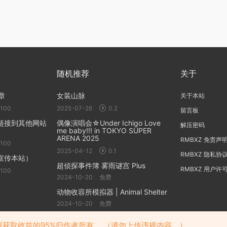
随机推荐
关于
章
女装山脉
关于本站
100
2025-07-26
0.2
留言板
链接到其他网站
偶像演唱会☆Under Ichigo Love
解压密码
me baby!!! in TOKYO SUPER
ARENA 2025
RMBXZ 免责声
100
2025-04-12
0.1
RMBXZ 隐私协
宣传本站）
超侦探事件簿 雾雨谜宫 Plus
RMBXZ 用户许
100
2024-10-20
免费
动物收容所模拟器 | Animal Shelter
2024-10-20
免费
获取收益的95%归作者所有。 （请勿上传违规内容。）