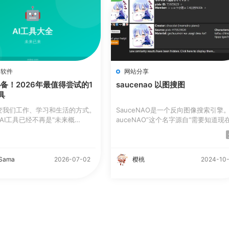
·
软件
网站分享
必备！2026年最值得尝试的1
saucenao 以图搜图
具
改变我们工作、学习和生活的方式。
SauceNAO是一个反向图像搜索引擎。 
，AI工具已经不再是"未来概
auceNAO”这个名字源自“需要知道现
..
来源！”...
Sama
2026-07-02
樱桃
2024-10