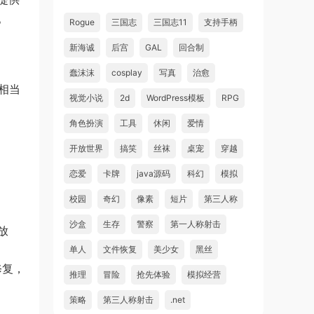
。
Rogue
三国志
三国志11
支持手柄
新海诚
后宫
GAL
回合制
蠢沫沫
cosplay
写真
治愈
能相当
视觉小说
2d
WordPress模板
RPG
角色扮演
工具
休闲
爱情
开放世界
搞笑
丝袜
桌宠
穿越
恋爱
卡牌
java源码
科幻
模拟
校园
奇幻
像素
短片
第三人称
沙盒
生存
警察
第一人称射击
放
单人
文件恢复
美少女
黑丝
修复，
推理
冒险
抢先体验
模拟经营
策略
第三人称射击
.net