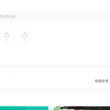
请注明出处。
0
0
租借女友 
免费