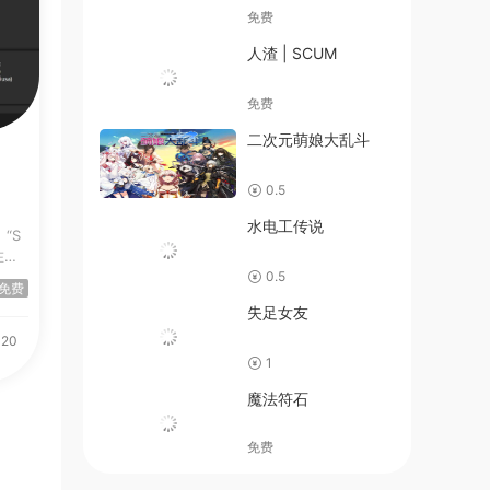
免费
人渣 | SCUM
免费
二次元萌娘大乱斗
0.5
水电工传说
“S
在的
0.5
免费
失足女友
-20
1
魔法符石
免费