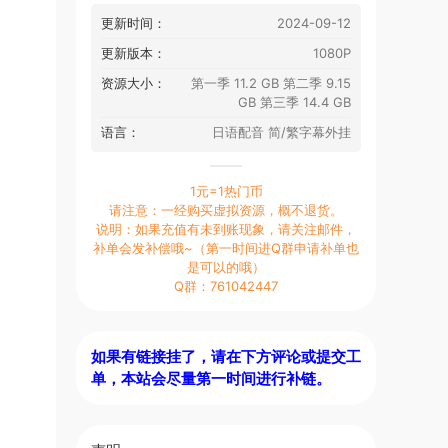
更新时间：
2024-09-12
更新版本：
1080P
资源大小：
第一季 11.2 GB 第二季 9.15
GB 第三季 14.4 GB
语言：
日语配音 简/繁字幕外挂
1元=1热门币
请注意：一经购买虚拟资源，概不退货。
说明：如果充值有未到账现象，请关注邮件，
补单会发补偿哦~（第一时间进Q群申请补单也
是可以的哦）
Q群：761042447
如果有链接挂了，请在下方评论或提交工
单，本站会尽量第一时间进行补链。