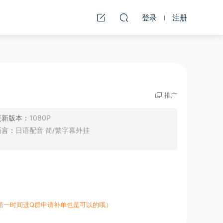
登录
注册
推广
更新版本：
1080P
语言：
日语配音 简/繁字幕外挂
第一时间进Q群申请补单也是可以的哦）