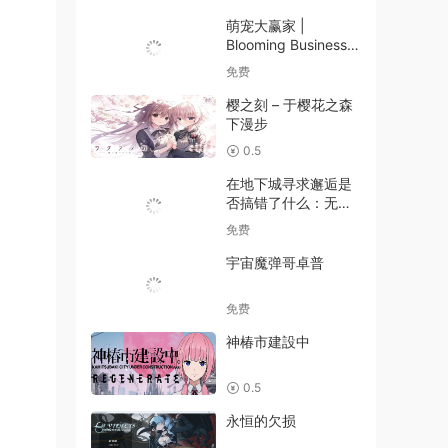
萌宠大赢家 |
Blooming Business:
Casino
免费
樱之刻 – 于樱花之森
下漫步
0.5
在地下城寻求邂逅是
否搞错了什么：无限
战斗
免费
宇宙魔弹哥卓普
免费
神椿市建設中
0.5
永恒的欠损