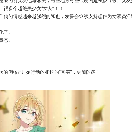
魔般的前女友七海麻美，有些地方有些强硬的超积极（假）女友
很多个超绝美少女“女友”！！
千鹤的情感越来越强烈的和也，发誓会继续支持想作为女演员活
化了。
事态。
的“租借”开始行动的和也的“真实”，更加闪耀！