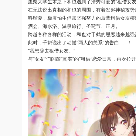
废柴大学生木之下和也遇到了清秀可爱的“租借女友
在无法说出真相的和也的周围，有着发起神秘攻势
科瑠夏，极度怕生但却坚强努力的后辈租借女友樱
酒会、海水浴、温泉旅行、圣诞节、正月。
跨越各种各样的活动，和也对千鹤的思恋越来越强
此时，千鹤说出了动摇“两人的关系”的告白……！
“我想辞去租借女友。”
与“女友”们闪耀“真实”的“租借”恋爱日常，再次拉