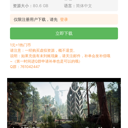
资源大小：
80.6 GB
语言：
简体中文
仅限注册用户下载，请先
登录
立即下载
1元=1热门币
请注意：一经购买虚拟资源，概不退货。
说明：如果充值有未到账现象，请关注邮件，补单会发补偿哦
~（第一时间进Q群申请补单也是可以的哦）
Q群：761042447