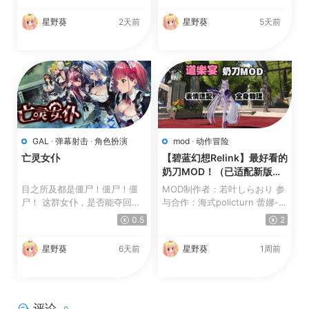
星野葵
2天前
星野葵
5天前
GAL
·
弹幕射击
·
角色扮演
mod
·
动作冒险
亡灵女仆
【碧蓝幻想Relink】最好看的
奶刀MOD！（已适配新版）
【更新】
目之所及都是僵尸！僵尸！僵
MOD制作者：若叶しらおり 参
尸！ 这群女仆，是否能夺回秋
与合作：海式policturn 蕾娜-
叶原往日的和平！？ 这是...
梵-希里乌斯 桔橙_ 伊...
0.5
2
星野葵
6天前
星野葵
1周前
评论