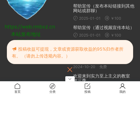
帮助宣传（发布本站链接到其他
网站或群聊）
2025-01-01
￥100
https://web.rmbxz.cn
帮助宣传（通过视频宣传本站）
本站发布地址
2025-01-01
￥100
建议收藏
随机推荐
投稿收益可提现，文章或资源获取收益的95%归作者所
有。 （请勿上传违规内容。）
尘封大陆/Atlas Fallen
2024-10-20
免费
欢迎来到实力至上主义的教室
第三季
2024-06-11
免费
首页
分类
投稿
我的
Zibll子比主题V4.0免授权
WordPress内核
2023-03-10
免费
末日求生 | Surviving the
Aftermath
2024-10-20
免费