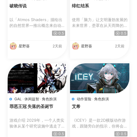
破晓传说
绯红结系
以「Atmos Shaders」描绘出
使用「脑力」让文明蓬勃发展的
的自然世界—推出概念来自动画
未来世界，垄罩在从天而降的
风格与水彩画的全新图像着...
「怪异」威胁。 人类...
0.5
0.5
星野葵
2天前
星野葵
2天前
GAL
·
休闲益智
·
角色扮演
动作冒险
·
角色扮演
罪恶王冠 失落的圣诞节
艾希
游戏介绍 2029年，一个人类实
《ICEY》是一款2D横版动作游
验体从某个研究设施中逃走了。
戏，跟随旁白的指示，你将会通
实验体的代号为“スク...
过ICEY的眼睛去看，...
0.5
0.5