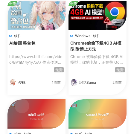
免费
免费
软件
Windows
·
软件
AI绘画 整合包
Chrome偷偷下载4GB AI模
型 附禁止方法
https://www.bilibili.com/vide
Chrome 被曝偷偷下载 4GB AI
o/BV1iM4y1y7oA/ 作者传送
模型：你的电脑，正在替 Goog
门：https://space...
le 跑本地 AI？附彻底禁...
免费
免费
樱桃
1周前
纪花Sama
2周前