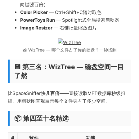
向键强百倍）
Color Picker
— Ctrl+Shift+C随时取色
PowerToys Run
— Spotlight式全局搜索启动器
Image Resizer
— 右键批量缩放图片
📸 WizTree — 哪个文件占了你的硬盘？一秒找到
💾 第三名：WizTree — 磁盘空间一目
了然
比SpaceSniffer快
几百倍
——直接读取MFT数据库秒级扫
描。用树状图直观展示每个文件夹占了多少空间。
📦 第四至十名精选
#
软件
功能