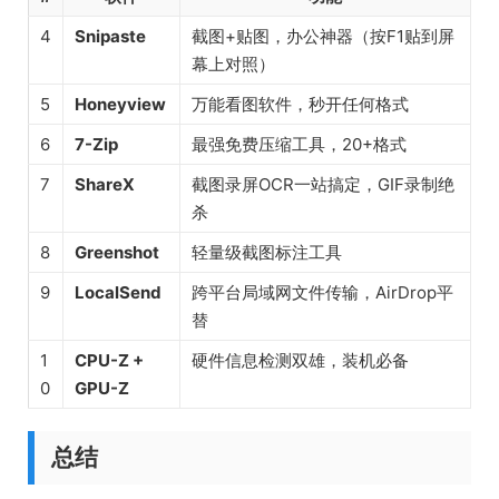
4
Snipaste
截图+贴图，办公神器（按F1贴到屏
幕上对照）
5
Honeyview
万能看图软件，秒开任何格式
6
7-Zip
最强免费压缩工具，20+格式
7
ShareX
截图录屏OCR一站搞定，GIF录制绝
杀
8
Greenshot
轻量级截图标注工具
9
LocalSend
跨平台局域网文件传输，AirDrop平
替
1
CPU-Z +
硬件信息检测双雄，装机必备
0
GPU-Z
总结