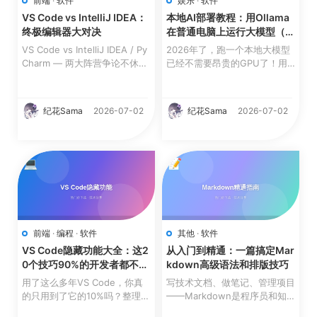
前端
·
软件
娱乐
·
软件
VS Code vs IntelliJ IDEA：
本地AI部署教程：用Ollama
终极编辑器大对决
在普通电脑上运行大模型（免
费无API）
VS Code vs IntelliJ IDEA / Py
2026年了，跑一个本地大模型
Charm — 两大阵营争论不休。
已经不需要昂贵的GPU了！用O
到底哪个更适合你？从10...
llama在普通电脑上就能部署...
纪花Sama
2026-07-02
纪花Sama
2026-07-02
前端
·
编程
·
软件
其他
·
软件
VS Code隐藏功能大全：这2
从入门到精通：一篇搞定Mar
0个技巧90%的开发者都不知
kdown高级语法和排版技巧
道
用了这么多年VS Code，你真
写技术文档、做笔记、管理项目
的只用到了它的10%吗？整理了
——Markdown是程序员和知
20个超实用的隐藏功能，看...
识工作者的必备技能。这篇指...