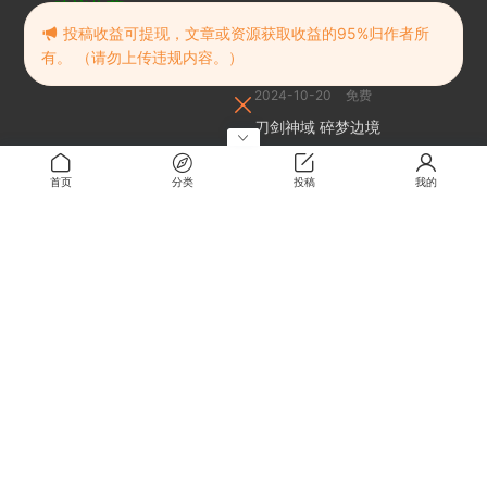
建议收藏
随机推荐
投稿收益可提现，文章或资源获取收益的95%归作者所
有。 （请勿上传违规内容。）
萌战无双异世界多重奏
2024-10-20
免费
刀剑神域 碎梦边境
2024-10-20
免费
诱饵色狼调查员莉娜
首页
分类
投稿
我的
2024-11-25
1
Python一行代码实现的神奇功
能（附实用示例）
2026-07-02
关于
关于本站
留言板
解压密码
RMBXZ 免责声明