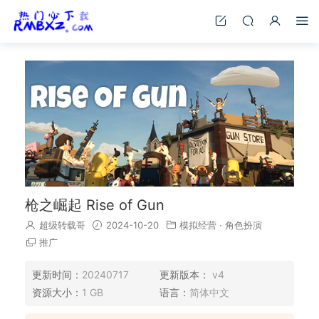
枪之崛起 Rise of Gun
超级转载哥
2024-10-20
模拟经营
·
角色扮演
推广
更新时间：
20240717
更新版本：
v4
资源大小：
1 GB
语言：
简体中文