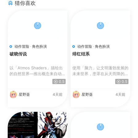
猜你喜欢
动作冒险
·
角色扮演
动作冒险
·
角色扮演
破晓传说
绯红结系
以「Atmos Shaders」描绘出
使用「脑力」让文明蓬勃发展的
的自然世界—推出概念来自动画
未来世界，垄罩在从天而降的
风格与水彩画的全新图像着...
「怪异」威胁。 人类...
0.5
0.5
星野葵
4天前
星野葵
4天前