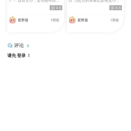
尸！ 这群女仆，是否能夺回秋
白”为起点的青春恋爱视觉小
叶原往日的和平！？ 这是...
说。 在一场派对游戏...
0.5
0.5
星野葵
1周前
星野葵
1周前
评论
0
请先
登录
！