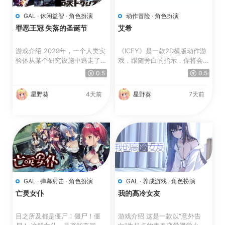
GAL
·
休闲益智
·
角色扮演
动作冒险
·
角色扮演
罪恶王冠 失落的圣诞节
艾希
游戏介绍 2029年，一个人类实
《ICEY》是一款2D横版动作游
验体从某个研究设施中逃走了。
戏，跟随旁白的指示，你将会通
实验体的代号为“スク...
过ICEY的眼睛去看，...
0.5
0.5
星野葵
4天前
星野葵
7天前
GAL
·
弹幕射击
·
角色扮演
GAL
·
养成游戏
·
角色扮演
亡灵女仆
我的高冷女友
目之所及都是僵尸！僵尸！僵
游戏介绍 这是一款以“意外告