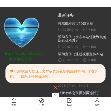
最新任务
投稿审核通过10篇文章
2025-01-01
￥100
帮助宣传（发布本站链接到其他
网站或群聊）
2025-01-01
￥100
https://web.rmbxz.cn
帮助宣传（通过视频宣传本站）
本站发布地址
2025-01-01
￥100
建议收藏
随机推荐
投稿收益可提现，文章或资源获取收益的95%归作者所
有。 （请勿上传违规内容。）
地下城军团-献予魔王的少女们
2025-07-04
0.5
相亲攻略之宝贝别再选我了
2024-10-20
免费
首页
分类
投稿
我的
一夜风流