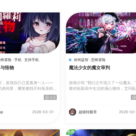
恐怖冒险
·
手机
·
支持手机
休闲益智
·
恐怖冒险
莉与怪物
魔法少女的魔女审判
时，发现自己已是孤身一人——
游戏介绍 “我们之中混入了一位魔女。” 
的房间里，哪里都找不到母亲的
着对崭新高中生活的满心期待，艾玛坠.
0.5
up
2026-03-31
超级转载哥
2026-02
免费