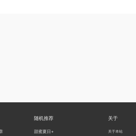
随机推荐
关于
章
甜蜜夏日+
关于本站