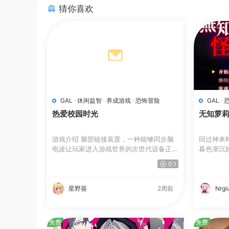
猜你喜欢
GAL
·
休闲益智
·
养成游戏
·
恐怖冒险
GAL
·
热爱校园时光
无知萝
游戏介绍 脑部链接装置，一种能够同步脑
回过神来
电波让玩家进入游戏世界的次世代设备正
暮色渐沉
式...
踪...
0.1
星野葵
2周前
Nrgi
免费
免费