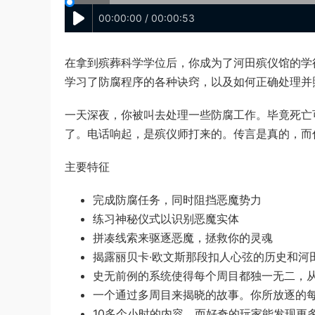
00:00:00 / 00:00:53
在拿到殡葬科学学位后，你成为了河田殡仪馆的学
学习了防腐程序的各种诀窍，以及如何正确处理并
一天深夜，你被叫去处理一些防腐工作。毕竟死亡
了。电话响起，是殡仪师打来的。传言是真的，而
主要特征
完成防腐任务，同时阻挡恶魔势力
练习神秘仪式以识别恶魔实体
拼凑线索来驱逐恶魔，拯救你的灵魂
揭露丽贝卡·欧文斯那段扣人心弦的历史和河
史无前例的系统使得每个周目都独一无二，
一个通过多周目来揭晓的故事。你所放逐的
10多个小时的内容，而好奇的玩家能发现更