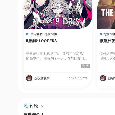
休闲益智
·
恐怖冒险
恐怖冒
时廻者 LOOPERS
漫漫长夜 |
平良是热衷于地理寻宝（GPS寻宝游戏）
明亮之光
的高中生。 暑假的某一天，在与朋友们沉
咆哮，远处
迷...
免费
超级转载哥
2024-10-20
超级
评论
0
请先
登录
！