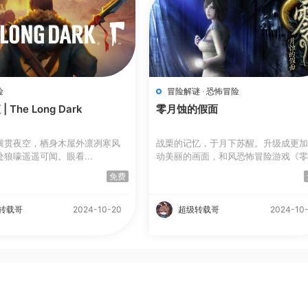
险
冒险解谜
·
恐怖冒险
 The Long Dark
零月蚀的假面
横贯夜空，栖身木屋外凛冽寒风
战栗的记忆，于月下苏醒。升级成更
狼嚎遥遥可闻。眼看...
动美丽的画面，和风恐怖冒险游戏《
～...
免费
转载哥
2024-10-20
超级转载哥
2024-10