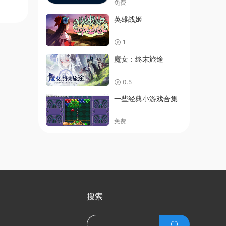
免费
英雄战姬
1
魔女：终末旅途
0.5
一些经典小游戏合集
免费
搜索