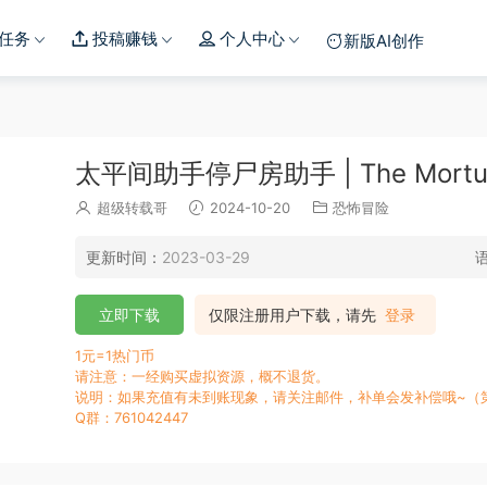
任务
投稿赚钱
个人中心
新版AI创作
太平间助手停尸房助手 | The Mortuary
超级转载哥
2024-10-20
恐怖冒险
更新时间：
2023-03-29
立即下载
仅限注册用户下载，请先
登录
1元=1热门币
请注意：一经购买虚拟资源，概不退货。
说明：如果充值有未到账现象，请关注邮件，补单会发补偿哦~（
Q群：761042447