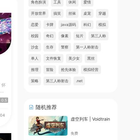
角色扮演
工具
休闲
爱情
开放世界
搞笑
丝袜
桌宠
穿越
恋爱
卡牌
java源码
科幻
模拟
校园
奇幻
像素
短片
第三人称
沙盒
生存
警察
第一人称射击
单人
文件恢复
美少女
黑丝
推理
冒险
抢先体验
模拟经营
策略
第三人称射击
.net
怀
..
0.5
随机推荐
-04
虚空列车 | Voidtrain
免费