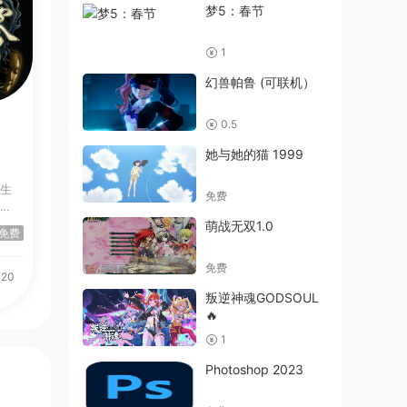
梦5：春节
1
幻兽帕鲁 (可联机）
0.5
她与她的猫 1999
加生
免费
零
萌战无双1.0
免费
免费
-20
叛逆神魂GODSOUL
🔥
1
Photoshop 2023