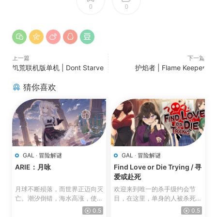
0
0
上一篇
下一篇
饥荒联机版单机 | Dont Starve
护焰者 | Flame Keeper
猜你喜欢
GAL
·
冒险解谜
GAL
·
冒险解谜
ARIE：月咏
Find Love or Die Trying / 寻
爱或赴死
月球不断殒落，而世界正迈向灭
欢迎来到唯一的杀手级约会节
亡。潮汐倒错，海水高涨，使得
目，在这里，单身的人被杀死
赛鲁岛成为地球上最后...
了! 是约会还是死亡，取决...
0.5
0.5