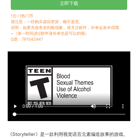
立即下载
1元=1热门币
请注意：一经购买虚拟资源，概不退货。
说明：如果充值有未到账现象，请关注邮件，补单会发补偿哦
~（第一时间进Q群申请补单也是可以的哦）
Q群：761042447
《Storyteller》是一款利用视觉语言元素编造故事的游戏。