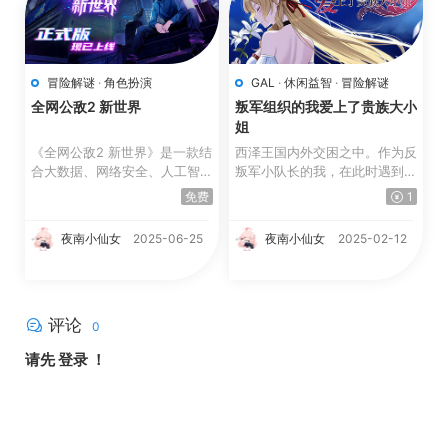
冒险解谜
·
角色扮演
GAL
·
休闲益智
·
冒险解谜
全网公敌2 新世界
叛军组织的我爱上了贵族大小
姐
《全网公敌2 新世界》是一款结
西泽王国内外交困之中。作为反
合大数据、网络安全、人工智能
叛军小队长的我，在此时遇到了
等现实共鸣题...
忠于西泽王国的公爵之...
免费
1
夜南小仙女
2025-06-25
夜南小仙女
2025-02-12
评论
0
请先
登录
！