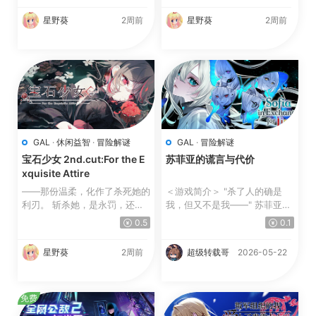
星野葵
2周前
星野葵
2周前
GAL
·
休闲益智
·
冒险解谜
GAL
·
冒险解谜
宝石少女 2nd.cut:For the E
苏菲亚的谎言与代价
xquisite Attire
——那份温柔，化作了杀死她的
＜游戏简介＞ "杀了人的确是
利刃。 斩杀她，是永罚，还是
我，但又不是我——" 苏菲亚，
救赎？在纯爱与嫉妒交织...
一个拥有多重人格的...
0.5
0.1
星野葵
2周前
超级转载哥
2026-05-22
免费