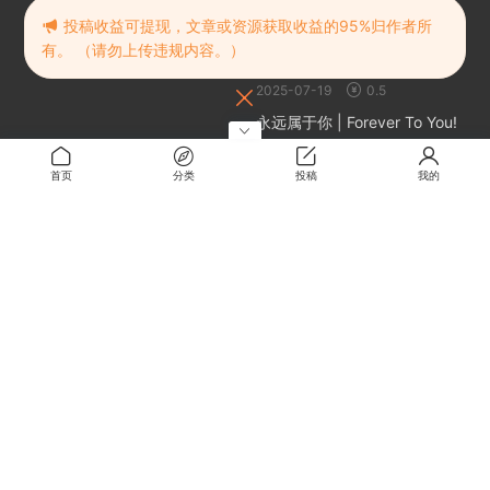
建议收藏
随机推荐
投稿收益可提现，文章或资源获取收益的95%归作者所
有。 （请勿上传违规内容。）
风流公子 官方中文
2025-07-19
0.5
永远属于你 | Forever To You!
2024-10-20
免费
首页
分类
投稿
我的
丛林地狱 | 绿色地狱 | Green
Hell
2024-10-20
免费
合约女友的一日体验:拉莱尔与
里斯
2025-04-25
0.5
关于
关于本站
留言板
解压密码
RMBXZ 免责声明