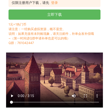
仅限注册用户下载，请先
登录
立即下载
1元=1热门币
请注意：一经购买虚拟资源，概不退货。
说明：如果充值有未到账现象，请关注邮件，补单会发补偿哦
~（第一时间进Q群申请补单也是可以的哦）
Q群：761042447