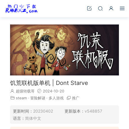
饥荒联机版单机 | Dont Starve
超级转载哥
2024-10-20
steam
·
冒险解谜
·
多人游戏
推广
更新时间：
20230402
更新版本：
v548857
语言：
简体中文