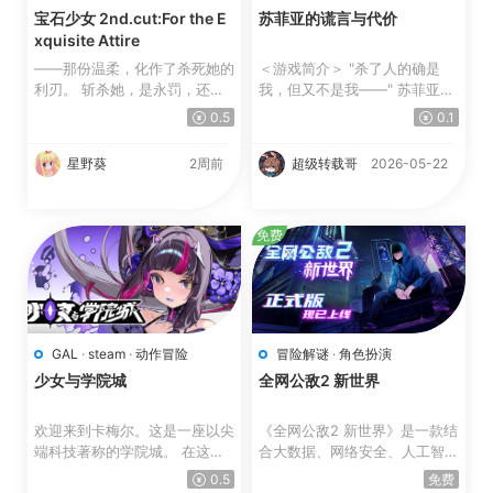
宝石少女 2nd.cut:For the E
苏菲亚的谎言与代价
xquisite Attire
——那份温柔，化作了杀死她的
＜游戏简介＞ "杀了人的确是
利刃。 斩杀她，是永罚，还是
我，但又不是我——" 苏菲亚，
救赎？在纯爱与嫉妒交织...
一个拥有多重人格的...
0.5
0.1
星野葵
2周前
超级转载哥
2026-05-22
免费
GAL
·
steam
·
动作冒险
冒险解谜
·
角色扮演
少女与学院城
全网公敌2 新世界
欢迎来到卡梅尔。这是一座以尖
《全网公敌2 新世界》是一款结
端科技著称的学院城。 在这
合大数据、网络安全、人工智能
里，“实力至上”是永远...
等现实共鸣题...
0.5
免费