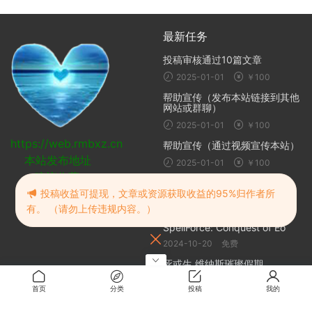
最新任务
投稿审核通过10篇文章
2025-01-01
￥100
帮助宣传（发布本站链接到其他
网站或群聊）
2025-01-01
￥100
https://web.rmbxz.cn
帮助宣传（通过视频宣传本站）
本站发布地址
2025-01-01
￥100
建议收藏
随机推荐
投稿收益可提现，文章或资源获取收益的95%归作者所
有。 （请勿上传违规内容。）
咒语力量征服埃欧大陆 |
SpellForce: Conquest of Eo
2024-10-20
免费
死或生 维纳斯璀璨假期
2025-03-29
2
首页
分类
投稿
我的
从入门到精通：一篇搞定
Markdown高级语法和排版技巧