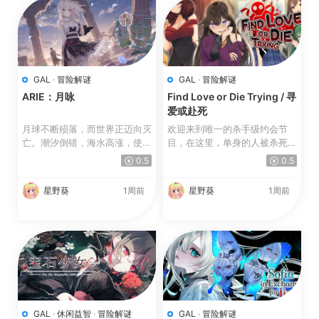
GAL
·
冒险解谜
GAL
·
冒险解谜
ARIE：月咏
Find Love or Die Trying / 寻
爱或赴死
月球不断殒落，而世界正迈向灭
欢迎来到唯一的杀手级约会节
亡。潮汐倒错，海水高涨，使得
目，在这里，单身的人被杀死
赛鲁岛成为地球上最后...
了! 是约会还是死亡，取决...
0.5
0.5
星野葵
1周前
星野葵
1周前
GAL
·
休闲益智
·
冒险解谜
GAL
·
冒险解谜