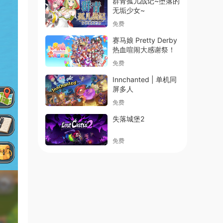
群青孤儿战记~堕落的
无垢少女~
免费
赛马娘 Pretty Derby
热血喧闹大感谢祭！
免费
Innchanted | 单机同
屏多人
免费
失落城堡2
免费