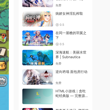
战斗
免费
病娇女神淫乱榨取
0.5
在同一屋檐的羽翼之
下
0.5
深海迷航：美丽水世
界 | Subnautica
免费
逆向坍塌 面包房行动
免费
HTML小游戏｜贪吃
蛇经典版 — 完整源码
可玩