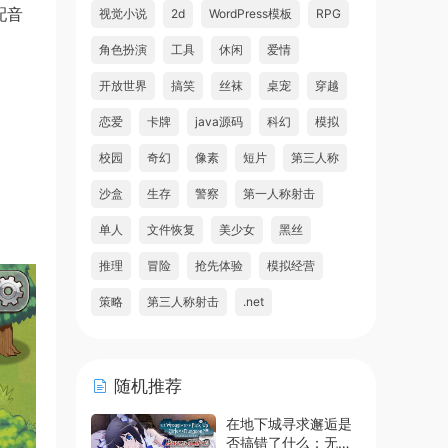
配音
视觉小说
2d
WordPress模板
RPG
角色扮演
工具
休闲
爱情
开放世界
搞笑
丝袜
桌宠
穿越
恋爱
卡牌
java源码
科幻
模拟
校园
奇幻
像素
短片
第三人称
沙盒
生存
警察
第一人称射击
单人
文件恢复
美少女
黑丝
推理
冒险
抢先体验
模拟经营
策略
第三人称射击
.net
随机推荐
在地下城寻求邂逅是
否搞错了什么：无限