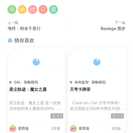
上一篇
下一篇
饿殍：明末千里行
Besiege 围攻
猜你喜欢
GAL
·
策略模拟
休闲益智
·
策略模拟
星尘轨迹：魔女之愿
天穹卡牌录
星尘轨迹：魔女之愿 是一款独
《Card-en-Ciel 天穹卡牌录》
具特色的单人像素风SRPG，融
是活用超过300种卡牌及50首
合了精彩的叙事与电影般的...
歌曲来展开战斗的牌组构筑...
0.5
0.5
星野葵
2天前
星野葵
5天前