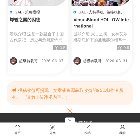
GAL
·
策略模拟
GAL
·
支持手机
·
策略模拟
蜉蝣之国的囚徒
VenusBlood HOLLOW Inte
rnational
游戏介绍 这是一款融合了中国
游戏介绍 太古之初，女神艾尔
古代祭祀、历史与悬疑恐怖元素
娜斯庇护下的圣地赫尔维蒂一片
的文字冒险游戏。 ...
繁荣昌盛。 然而，魔...
0.5
0.5
超级转载哥
2026-06-07
超级转载哥
2026-03-31
评论
0
投稿收益可提现，文章或资源获取收益的95%归作者所
有。 （请勿上传违规内容。）
请先
登录
！
最新任务
投稿审核通过10篇文章
首页
分类
投稿
我的