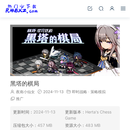
黑塔的棋局
夜南小仙女
2024-11-13
即时战略
·
策略模拟
推广
更新时间：
2024-11-13
更新版本：
Herta's Chess
Game
压缩包大小：
457 MB
资源大小：
483 MB