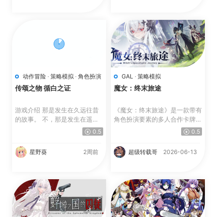
动作冒险
·
策略模拟
·
角色扮演
GAL
·
策略模拟
传颂之物 循白之证
魔女：终末旅途
游戏介绍 那是发生在久远往昔
《魔女：终末旅途》是一款带有
的故事。 不，那是发生在遥远
角色扮演要素的多人合作卡牌R
未来的故事。 大国大...
oguelite游戏，你可以自...
0.5
0.5
星野葵
2周前
超级转载哥
2026-06-13