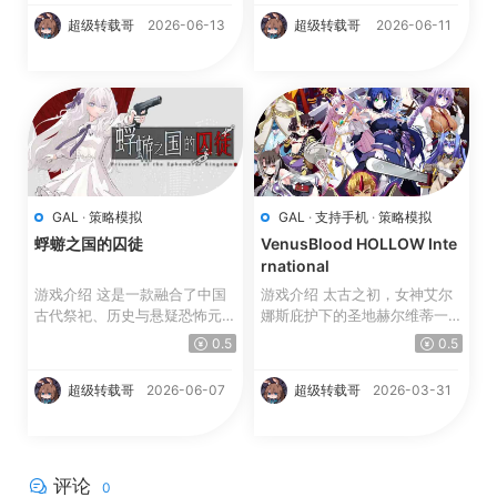
超级转载哥
2026-06-13
超级转载哥
2026-06-11
GAL
·
策略模拟
GAL
·
支持手机
·
策略模拟
蜉蝣之国的囚徒
VenusBlood HOLLOW Inte
rnational
游戏介绍 这是一款融合了中国
游戏介绍 太古之初，女神艾尔
古代祭祀、历史与悬疑恐怖元素
娜斯庇护下的圣地赫尔维蒂一片
的文字冒险游戏。 ...
繁荣昌盛。 然而，魔...
0.5
0.5
超级转载哥
2026-06-07
超级转载哥
2026-03-31
评论
0