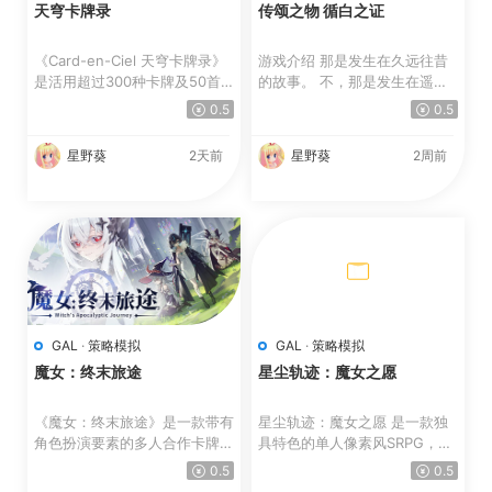
天穹卡牌录
传颂之物 循白之证
《Card-en-Ciel 天穹卡牌录》
游戏介绍 那是发生在久远往昔
是活用超过300种卡牌及50首
的故事。 不，那是发生在遥远
歌曲来展开战斗的牌组构筑...
未来的故事。 大国大...
0.5
0.5
星野葵
2天前
星野葵
2周前
GAL
·
策略模拟
GAL
·
策略模拟
魔女：终末旅途
星尘轨迹：魔女之愿
《魔女：终末旅途》是一款带有
星尘轨迹：魔女之愿 是一款独
角色扮演要素的多人合作卡牌R
具特色的单人像素风SRPG，融
oguelite游戏，你可以自...
合了精彩的叙事与电影般的...
0.5
0.5