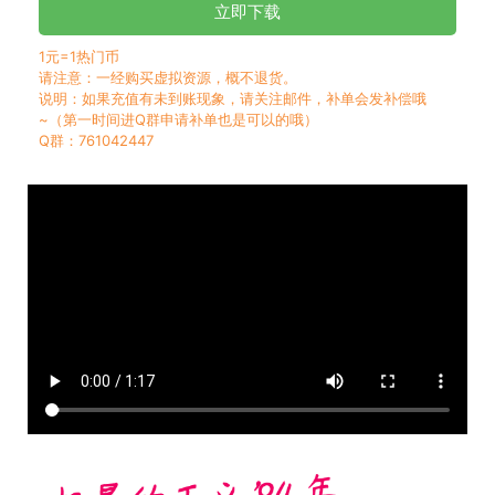
立即下载
1元=1热门币
请注意：一经购买虚拟资源，概不退货。
说明：如果充值有未到账现象，请关注邮件，补单会发补偿哦
~（第一时间进Q群申请补单也是可以的哦）
Q群：761042447