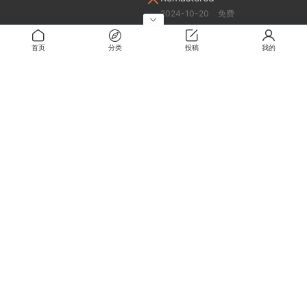
2024-10-20
免费
Legal High1 胜者即是正义
首页
分类
投稿
我的
2023-03-07
免费
真人快打11 | Mortal Kombat 11
2024-10-20
免费
我说什么她们都答应
2024-10-20
免费
关于
关于本站
留言板
解压密码
RMBXZ 免责声明
RMBXZ 隐私协议
RMBXZ 用户许可协议
搜索