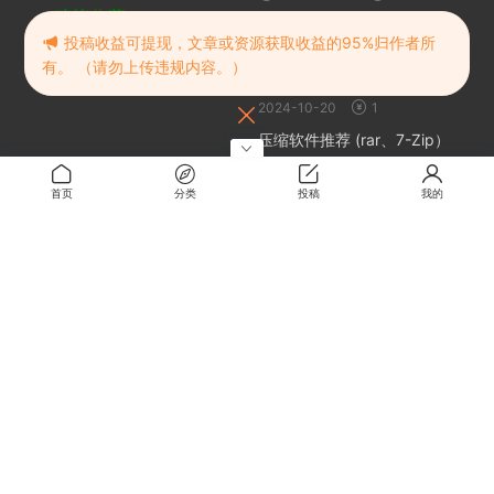
建议收藏
随机推荐
投稿收益可提现，文章或资源获取收益的95%归作者所
有。 （请勿上传违规内容。）
暗黑地下城
2024-10-20
1
压缩软件推荐 (rar、7-Zip）
2024-10-24
免费
首页
分类
投稿
我的
乱欲牢城~监狱都市的花之少女
2025-03-29
0.5
爱宕旗袍 40P
2024-10-22
0.1
关于
关于本站
留言板
解压密码
RMBXZ 免责声明