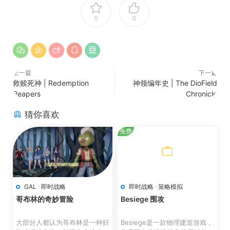
0
0
上一篇
下一篇
救赎死神 | Redemption
神领编年史 | The DioField
Reapers
Chronicle
猜你喜欢
免费
GAL
·
即时战略
即时战略
·
策略模拟
哥布林的奇妙冒险
Besiege 围攻
大部分人都认为哥布林是一种奸
Besiege是一款物理建造游戏，