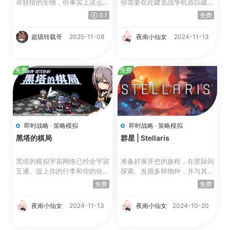
诈狡猾的生物，但事实上这么说
你需要在此建造战争机器以破坏
是很片面的，在众...
安宁的村庄、歼灭军队并...
0.1
免费
超级转载哥
2025-11-08
夜南小仙女
2024-11-13
免费
免费
即时战略
·
策略模拟
即时战略
·
策略模拟
黑塔的棋局
群星 | Stellaris
黑塔的模拟宇宙网络已经全宇宙
准备好展开您的旅程，在星际间
互通。提上你的行李和你的伙伴
探索、发掘多样物种，并与其互
一起进入黑塔的世界吧 ...
动。派出科学飞船...
免费
免费
夜南小仙女
2024-11-13
夜南小仙女
2024-10-20