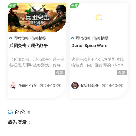
免费
免费
即时战略
·
策略模拟
即时战略
·
策略模拟
兵团突击：现代战争
Dune: Spice Wars
《兵团突击：现代战争》是一款
这是一款具有4X元素的即时战
拉锯战式即时战略游戏。你将扮
略游戏，由广受好评的《North
演指挥官，在小小的战...
gard》的开发商制作。游...
免费
免费
夜南小仙女
2024-10-20
超级转载哥
2024-10-20
评论
0
请先
登录
！