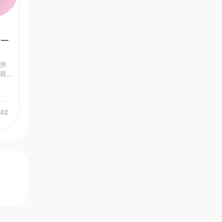
 —
除所
...
-02