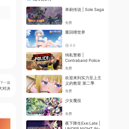
单刷传说 | Sole Saga
免费
重回哩世界
0.5
缉私警察 |
Contraband Police
免费
欢迎来到实力至上主
下一篇
义的教室 第二季
辑器大对决
免费
少女魔役
免费
夜下降生Exe:Late |
UNDER NIGHT IN-