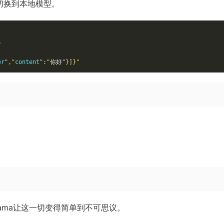
可以无缝切换到本地模型。
\
er
","
content
":"
你好
"}]}"
lama让这一切变得简单到不可思议。