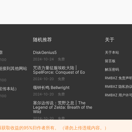
随机推荐
关于
章
DiskGenius5
关于本站
2024-10-24
免费
100
留言板
咒语力量征服埃欧大陆 |
链接到其他网站
解压密码
SpellForce: Conquest of Eo
RMBXZ 免责声
2024-10-20
免费
100
RMBXZ 隐私协
颂钟长鸣 Bellwright
宣传本站）
2024-10-20
免费
RMBXZ 用户许
100
塞尔达传说：荒野之息 | The
Legend of Zelda: Breath of the
Wild
2024-10-20
免费
获取收益的95%归作者所有。 （请勿上传违规内容。）