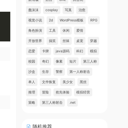
蠢沫沫
cosplay
写真
治愈
视觉小说
2d
WordPress模板
RPG
角色扮演
工具
休闲
爱情
开放世界
搞笑
丝袜
桌宠
穿越
恋爱
卡牌
java源码
科幻
模拟
校园
奇幻
像素
短片
第三人称
沙盒
生存
警察
第一人称射击
单人
文件恢复
美少女
黑丝
推理
冒险
抢先体验
模拟经营
策略
第三人称射击
.net
随机推荐