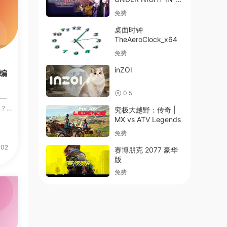
BIRTH Exe:Late
免费
桌面时钟
TheAeroClock_x64
免费
inZOI
极编
0.5
m —
你？
究极大越野：传奇 |
MX vs ATV Legends
免费
-02
赛博朋克 2077 豪华
版
免费