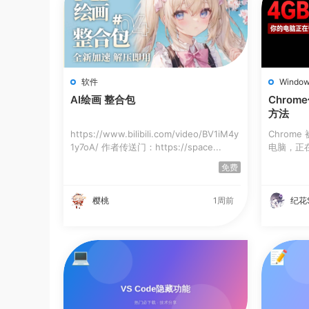
软件
Windo
AI绘画 整合包
Chrom
方法
https://www.bilibili.com/video/BV1iM4y
Chrome
1y7oA/ 作者传送门：https://space...
电脑，正在
禁...
免费
樱桃
1周前
纪花