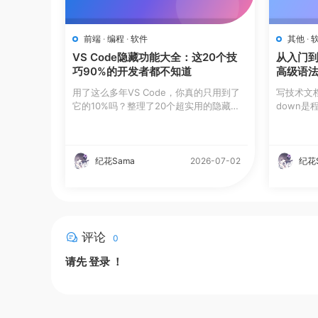
前端
·
编程
·
软件
其他
·
VS Code隐藏功能大全：这20个技
从入门到
巧90%的开发者都不知道
高级语
用了这么多年VS Code，你真的只用到了
写技术文
它的10%吗？整理了20个超实用的隐藏功
down
能，看...
这篇指...
纪花Sama
2026-07-02
纪花
评论
0
请先
登录
！