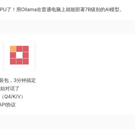
U了！用Ollama在普通电脑上就能部署7B级别的AI模型。
都有安装包，3分钟搞定
始对话了
Q4/K/V）
API协议