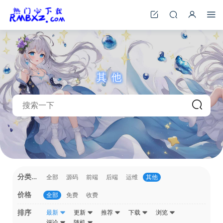
其他
分类
全部
源码
前端
后端
运维
其他
①
价格
全部
免费
收费
排序
最新
更新
推荐
下载
浏览
评论
随机