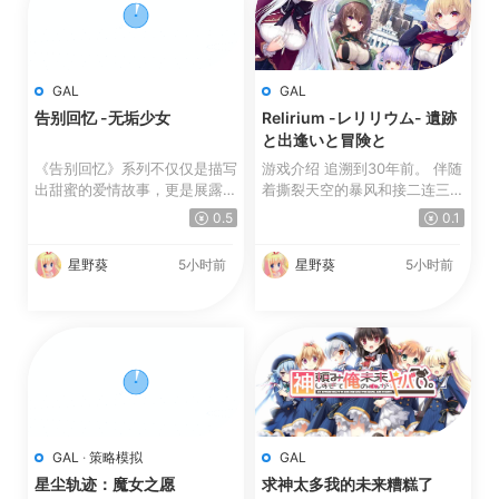
GAL
GAL
告别回忆 -无垢少女
Relirium -レリリウム- 遺跡
と出逢いと冒険と
《告别回忆》系列不仅仅是描写
游戏介绍 追溯到30年前。 伴随
出甜蜜的爱情故事，更是展露出
着撕裂天空的暴风和接二连三的
因複杂的人际关係所产...
大地震，以及宛若世界...
0.5
0.1
星野葵
5小时前
星野葵
5小时前
GAL
·
策略模拟
GAL
星尘轨迹：魔女之愿
求神太多我的未来糟糕了