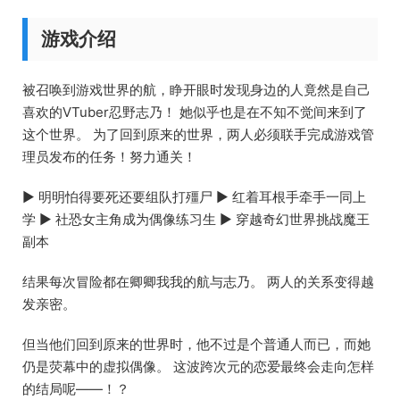
游戏介绍
被召唤到游戏世界的航，睁开眼时发现身边的人竟然是自己
喜欢的VTuber忍野志乃！ 她似乎也是在不知不觉间来到了
这个世界。 为了回到原来的世界，两人必须联手完成游戏管
理员发布的任务！努力通关！
▶ 明明怕得要死还要组队打殭尸 ▶ 红着耳根手牵手一同上
学 ▶ 社恐女主角成为偶像练习生 ▶ 穿越奇幻世界挑战魔王
副本
结果每次冒险都在卿卿我我的航与志乃。 两人的关系变得越
发亲密。
但当他们回到原来的世界时，他不过是个普通人而已，而她
仍是荧幕中的虚拟偶像。 这波跨次元的恋爱最终会走向怎样
的结局呢——！？