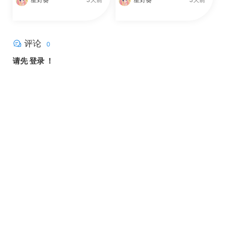
评论
0
请先
登录
！