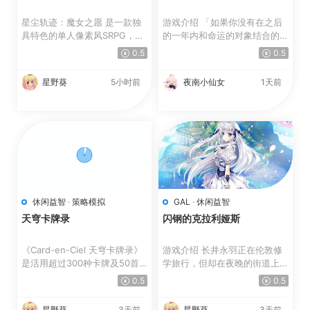
星尘轨迹：魔女之愿 是一款独
游戏介绍 「如果你没有在之后
具特色的单人像素风SRPG，融
的一年内和命运的对象结合的
合了精彩的叙事与电影般的...
话，就会出现很严重的后...
0.5
0.5
星野葵
5小时前
夜南小仙女
1天前
休闲益智
·
策略模拟
GAL
·
休闲益智
天穹卡牌录
闪钢的克拉利娅斯
《Card-en-Ciel 天穹卡牌录》
游戏介绍 长井永羽正在伦敦修
是活用超过300种卡牌及50首
学旅行，但却在夜晚的街道上迷
歌曲来展开战斗的牌组构筑...
路了。 历尽千辛终于到...
0.5
0.5
星野葵
3天前
星野葵
3天前