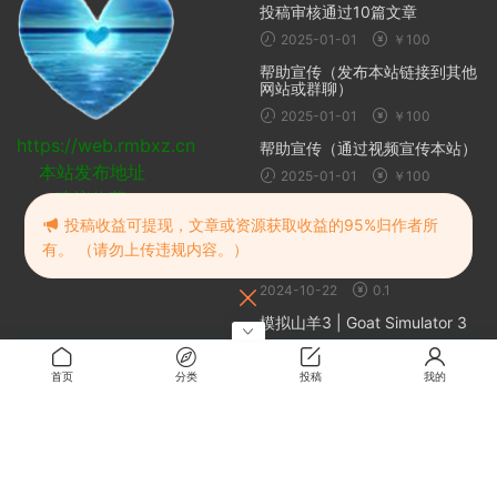
投稿审核通过10篇文章
2025-01-01
￥100
帮助宣传（发布本站链接到其他
网站或群聊）
2025-01-01
￥100
https://web.rmbxz.cn
帮助宣传（通过视频宣传本站）
本站发布地址
2025-01-01
￥100
建议收藏
随机推荐
投稿收益可提现，文章或资源获取收益的95%归作者所
有。 （请勿上传违规内容。）
爱宕习字 40P
2024-10-22
0.1
模拟山羊3 | Goat Simulator 3
2024-10-20
免费
首页
分类
投稿
我的
恋爱定位x同居x后辈
1周前
0.5
职场浮生记
2024-10-20
免费