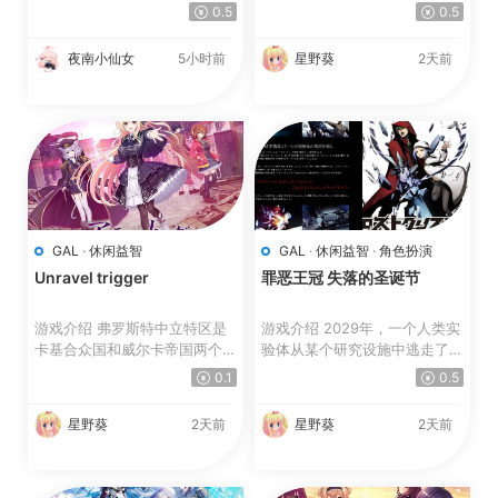
话，就会出现很严重的后...
路了。 历尽千辛终于到...
0.5
0.5
夜南小仙女
5小时前
星野葵
2天前
GAL
·
休闲益智
GAL
·
休闲益智
·
角色扮演
Unravel trigger
罪恶王冠 失落的圣诞节
游戏介绍 弗罗斯特中立特区是
游戏介绍 2029年，一个人类实
卡基合众国和威尔卡帝国两个大
验体从某个研究设施中逃走了。
国之间的缓冲地带。 ...
实验体的代号为“スク...
0.1
0.5
星野葵
2天前
星野葵
2天前