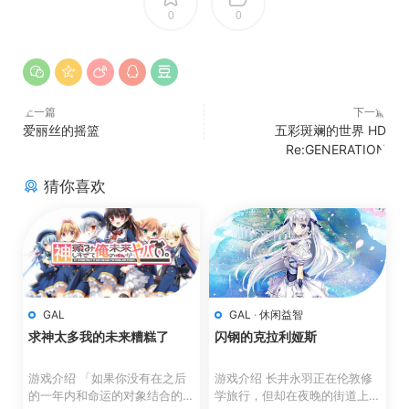
0
0
上一篇
下一篇
爱丽丝的摇篮
五彩斑斓的世界 HD
Re:GENERATION
猜你喜欢
GAL
GAL
·
休闲益智
求神太多我的未来糟糕了
闪钢的克拉利娅斯
游戏介绍 「如果你没有在之后
游戏介绍 长井永羽正在伦敦修
的一年内和命运的对象结合的
学旅行，但却在夜晚的街道上迷