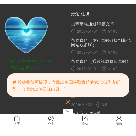
最新任务
投稿审核通过10篇文章
2025-01-01
￥100
帮助宣传（发布本站链接到其他
网站或群聊）
2025-01-01
￥100
https://web.rmbxz.cn
帮助宣传（通过视频宣传本站）
本站发布地址
2025-01-01
￥100
建议收藏
随机推荐
投稿收益可提现，文章或资源获取收益的95%归作者所
有。 （请勿上传违规内容。）
保健室的老师与沉迷吹泡泡的助
手
2026-01-22
0.5
一人之下 第5季
2023-02-25
免费
首页
分类
投稿
我的
我说什么她们都答应