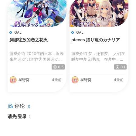
GAL
GAL
刹那绽放的恋之花火
pieces 揺り籠のカナリア
游戏介绍 204X年的日本，近未
游戏介绍 梦，还有梦。 人们在
来的运动‘刃道’作为国民运动充
睡梦中梦见理想。 在梦中，愿
满荣誉且盛行。 其...
望的碎片像珠宝一...
0.5
0.1
星野葵
4天前
星野葵
4天前
评论
0
请先
登录
！