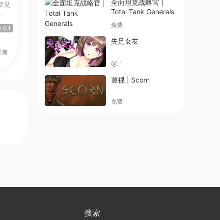
全面坦克战略官 |
Total Tank Generals
.
免费
0.1
失足女友
天前
1
蔑视 | Scorn
免费
搜索