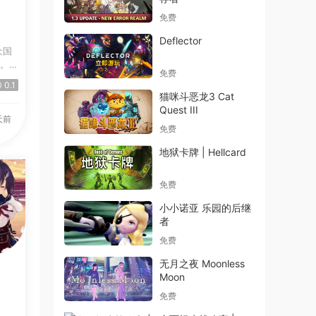
免费
Deflector
众国
带。
免费
0.1
猫咪斗恶龙3 Cat
Quest III
天前
免费
地狱卡牌 | Hellcard
免费
小小诺亚 乐园的后继
者
免费
无月之夜 Moonless
Moon
免费