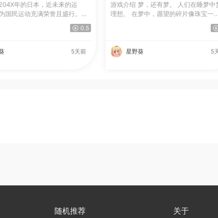
204X年的日本，近未来的运
游戏介绍 梦，还有梦。 人们在睡梦中梦见
’作为国民运动充满荣誉且盛行。
理想。 在梦中，愿望的碎片像珠宝一..
0.5
葵
5天前
星野葵
5
随机推荐
关于