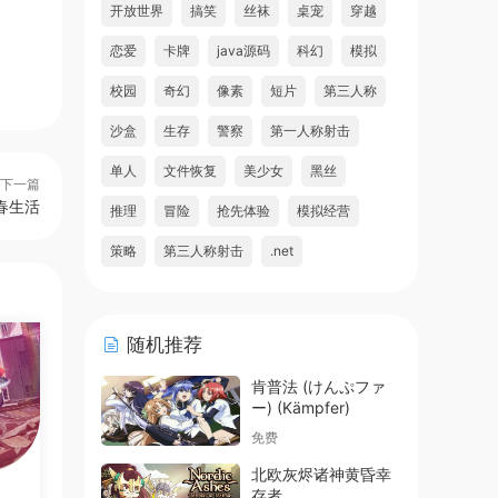
开放世界
搞笑
丝袜
桌宠
穿越
恋爱
卡牌
java源码
科幻
模拟
校园
奇幻
像素
短片
第三人称
沙盒
生存
警察
第一人称射击
单人
文件恢复
美少女
黑丝
下一篇
春生活
推理
冒险
抢先体验
模拟经营
策略
第三人称射击
.net
随机推荐
肯普法 (けんぷファ
ー) (Kämpfer)
免费
北欧灰烬诸神黄昏幸
存者