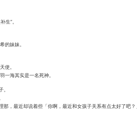
补生”。
優希的妹妹。
位天使。
相羽一海其实是一名死神。
子。
。
理那，最近却说着些「你啊，最近和女孩子关系有点太好了吧？