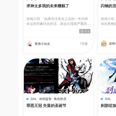
求神太多我的未来糟糕了
闪钢的
游戏介绍 「如果你没有在之后的一年内和
游戏介绍
命运的对象结合的话，就会出现很严重的
却在夜晚
后...
到...
0.5
夜南小仙女
1天前
星野
GAL
·
休闲益智
·
角色扮演
GAL
罪恶王冠 失落的圣诞节
刹那绽