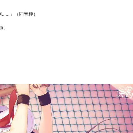
啊……」（同音梗）
道。