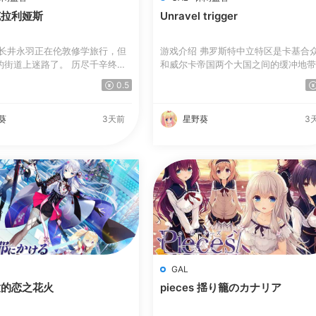
克拉利娅斯
Unravel trigger
 长井永羽正在伦敦修学旅行，但
游戏介绍 弗罗斯特中立特区是卡基合
的街道上迷路了。 历尽千辛终于
和威尔卡帝国两个大国之间的缓冲地
...
0.5
葵
3天前
星野葵
3
GAL
放的恋之花火
pieces 揺り籠のカナリア