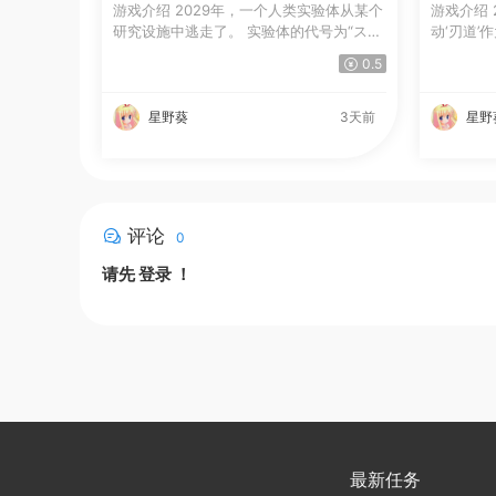
游戏介绍 2029年，一个人类实验体从某个
游戏介绍 
研究设施中逃走了。 实验体的代号为“ス
动‘刃道
ク...
其...
0.5
星野葵
3天前
星野
评论
0
请先
登录
！
最新任务