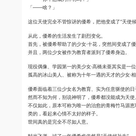
「——啥？」
这位天使完全不管惊讶的優希，把他变成了“天使候
从此，優希的生活发生了剧烈变化。
首先，被優希帮助了的少女·十花，突然间变成了
并且，两位少女被作为教育者派到了優希身边。
现役偶像、学园第一的美少女·高橋未亜其实是一
孤高的冰山美人、被称为十年一遇的天才的少女·
優希面临着三位少女名为教育、实为任意驱使的日
然而不知为何，别说神明了，優希都没能成为天使
不仅如此，原本可称为唯一的治愈的青梅竹马源恵
类的，看起来心情不太好的样子。
世间真的是完全不尽如人意。