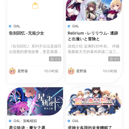
GAL
GAL
告别回忆 -无垢少女
Relirium -レリリウム- 遺跡
と出逢いと冒険と
《告别回忆》系列不仅仅是描写
游戏介绍 追溯到30年前。 伴随
出甜蜜的爱情故事，更是展露出
着撕裂天空的暴风和接二连三的
因複杂的人际关係所产...
大地震，以及宛若世界...
0.5
0.1
星野葵
10小时前
星野葵
10小时前
GAL
·
策略模拟
GAL
星尘轨迹：魔女之愿
求神太多我的未来糟糕了