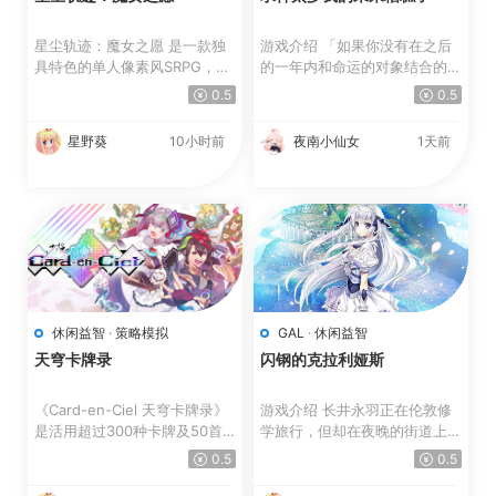
星尘轨迹：魔女之愿 是一款独
游戏介绍 「如果你没有在之后
具特色的单人像素风SRPG，融
的一年内和命运的对象结合的
合了精彩的叙事与电影般的...
话，就会出现很严重的后...
0.5
0.5
星野葵
10小时前
夜南小仙女
1天前
休闲益智
·
策略模拟
GAL
·
休闲益智
天穹卡牌录
闪钢的克拉利娅斯
《Card-en-Ciel 天穹卡牌录》
游戏介绍 长井永羽正在伦敦修
是活用超过300种卡牌及50首
学旅行，但却在夜晚的街道上迷
歌曲来展开战斗的牌组构筑...
路了。 历尽千辛终于到...
0.5
0.5