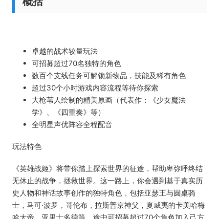
概括
卓越的战术较量玩法
可招募超过70名独特的角色
数百个支线任务可解锁新物品，技能及稀有角色
超过30个小时游戏内容流程等待你探索
大枪苇人绘制的精美原画（代表作：《少女魔法
学》、《四重奏》等）
全明星声优阵容全程配音
玩法特色
《英雄战姬》将带你踏上探索世界的征途，帮助卑弥呼终结
无休止的战争，拯救世界。这一路上，你会遇到基于真实历
史人物和神话故事创作的独特角色，包括亚瑟王与圆桌骑
士，马可·波罗，哥伦布，拉斯普京神父，夏威夷的卡美哈梅
哈大帝，亚里士多德等。途中可招募超过70个角色加入己方