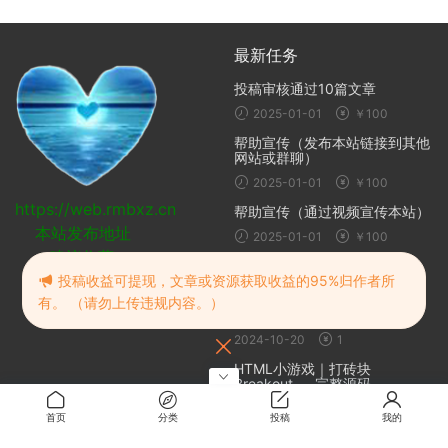
最新任务
投稿审核通过10篇文章
2025-01-01
￥100
帮助宣传（发布本站链接到其他
网站或群聊）
2025-01-01
￥100
https://web.rmbxz.cn
帮助宣传（通过视频宣传本站）
本站发布地址
2025-01-01
￥100
建议收藏
随机推荐
投稿收益可提现，文章或资源获取收益的95%归作者所
有。 （请勿上传违规内容。）
边境之村：爱与冒险
2024-10-20
1
HTML小游戏｜打砖块
Breakout — 完整源码
2026-07-02
首页
分类
投稿
我的
生化危机4重制版 | Resident