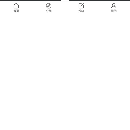
2024-11-15
免费
首页
分类
投稿
我的
永恒之花 有志者事竟成
2025-01-07
1
言叶之庭 2013
2023-02-17
免费
关于
关于本站
留言板
解压密码
RMBXZ 免责声明
RMBXZ 隐私协议
RMBXZ 用户许可协议
搜索