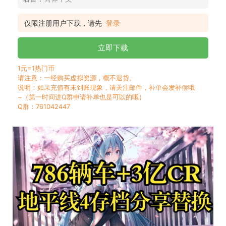
仅限注册用户下载，请先
登录
立即下载
1元=1热门币
请注意：一经购买虚拟资源，概不退货。
说明：如果充值有未到账现象，请关注邮件，补单会发补偿哦
~（第一时间进Q群申请补单也是可以的哦）
Q群：761042447