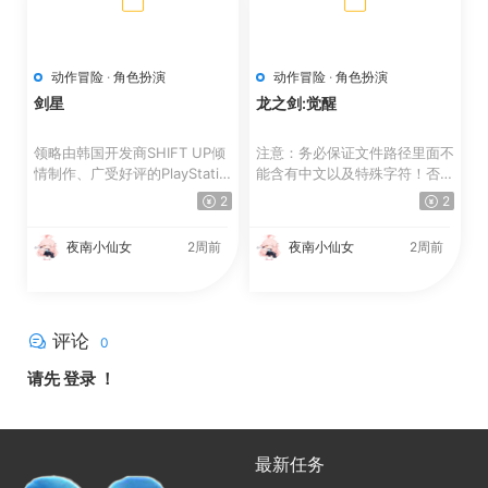
动作冒险
·
角色扮演
动作冒险
·
角色扮演
剑星
龙之剑:觉醒
领略由韩国开发商SHIFT UP倾
注意：务必保证文件路径里面不
情制作、广受好评的PlayStatio
能含有中文以及特殊字符！否则
n®5人气大作《剑星》，现...
无法运行。 注意：务...
2
2
夜南小仙女
2周前
夜南小仙女
2周前
评论
0
请先
登录
！
最新任务