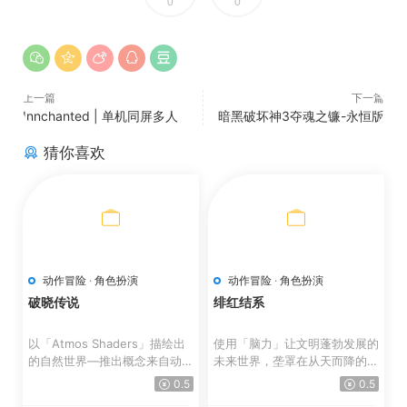
0
0
上一篇
下一篇
Innchanted | 单机同屏多人
暗黑破坏神3夺魂之镰-永恒版
猜你喜欢
动作冒险
·
角色扮演
动作冒险
·
角色扮演
破晓传说
绯红结系
以「Atmos Shaders」描绘出
使用「脑力」让文明蓬勃发展的
的自然世界—推出概念来自动画
未来世界，垄罩在从天而降的
风格与水彩画的全新图像着...
「怪异」威胁。 人类...
0.5
0.5