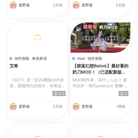
星野葵
2天前
星野葵
2天前
动作冒险
·
角色扮演
mod
·
动作冒险
艾希
【碧蓝幻想Relink】最好看的
奶刀MOD！（已适配新版）
【更新】
《ICEY》是一款2D横版动作游
MOD制作者：若叶しらおり 参
戏，跟随旁白的指示，你将会通
与合作：海式policturn 蕾娜-
过ICEY的眼睛去看，...
梵-希里乌斯 桔橙_ 伊...
0.5
2
星野葵
5天前
星野葵
1周前