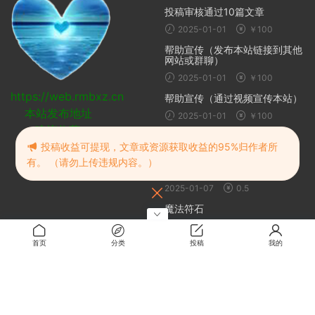
投稿审核通过10篇文章
2025-01-01
￥100
帮助宣传（发布本站链接到其他
网站或群聊）
2025-01-01
￥100
https://web.rmbxz.cn
帮助宣传（通过视频宣传本站）
本站发布地址
2025-01-01
￥100
建议收藏
随机推荐
投稿收益可提现，文章或资源获取收益的95%归作者所
有。 （请勿上传违规内容。）
挂姬恶魔
2025-01-07
0.5
魔法符石
2025-05-30
免费
首页
分类
投稿
我的
夜下降生Exe:Late | UNDER
NIGHT IN-BIRTH Exe:Late
2024-10-20
免费
廃村少女 外伝 ～嬌絡夢現～
2025-10-02
1