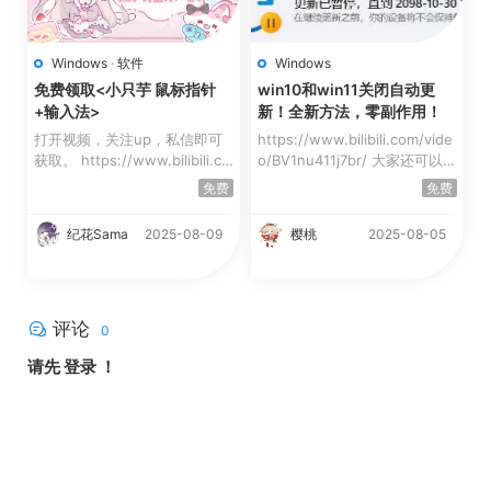
Windows
·
软件
Windows
免费领取<小只芋 鼠标指针
win10和win11关闭自动更
+输入法>
新！全新方法，零副作用！
打开视频，关注up，私信即可
https://www.bilibili.com/vide
获取。 https://www.bilibili.co
o/BV1nu411j7br/ 大家还可以在
m/video/BV1YX4y1H7...
CMD中，运行以下命...
免费
免费
纪花Sama
2025-08-09
樱桃
2025-08-05
评论
0
请先
登录
！