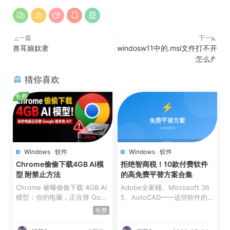
上一篇
下一篇
兽耳娘奴隶
windosw11中的.msi文件打不开
怎么办
猜你喜欢
免费
Windows
·
软件
Windows
·
软件
Chrome偷偷下载4GB AI模
拒绝智商税！10款付费软件
型 附禁止方法
的高免费平替方案合集
Chrome 被曝偷偷下载 4GB AI
Adobe全家桶、Microsoft 36
模型：你的电脑，正在替 Goog
5、AutoCAD——这些软件的订
le 跑本地 AI？附彻底禁...
阅费一年动辄几百上千元。好
免费
消...