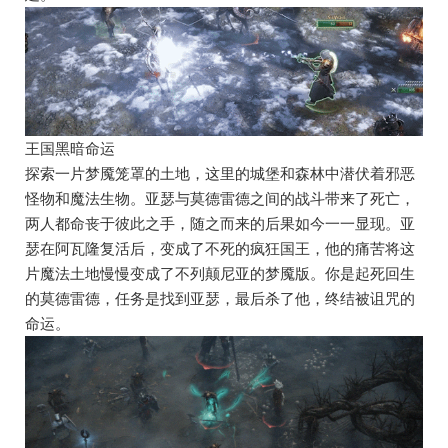
王国黑暗命运
探索一片梦魇笼罩的土地，这里的城堡和森林中潜伏着邪恶
怪物和魔法生物。亚瑟与莫德雷德之间的战斗带来了死亡，
两人都命丧于彼此之手，随之而来的后果如今一一显现。亚
瑟在阿瓦隆复活后，变成了不死的疯狂国王，他的痛苦将这
片魔法土地慢慢变成了不列颠尼亚的梦魇版。你是起死回生
的莫德雷德，任务是找到亚瑟，最后杀了他，终结被诅咒的
命运。