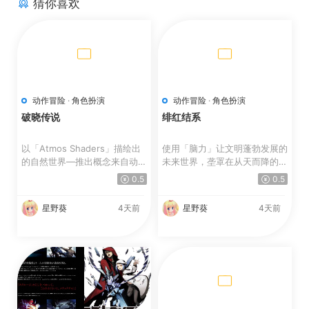
上一篇
下一篇
三角战略 | TRIANGLE
饥饿派画家2：迷失 |
STRATEGY
Passpartout 2 The Lost Artist
猜你喜欢
动作冒险
·
角色扮演
动作冒险
·
角色扮演
破晓传说
绯红结系
以「Atmos Shaders」描绘出
使用「脑力」让文明蓬勃发展的
的自然世界—推出概念来自动画
未来世界，垄罩在从天而降的
风格与水彩画的全新图像着...
「怪异」威胁。 人类...
0.5
0.5
星野葵
4天前
星野葵
4天前