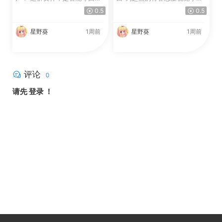
GAL
·
弹幕射击
·
角色扮演
GAL
·
养成游戏
·
角色扮演
亡灵女仆
我的高冷女友
目之所及都是僵尸！僵尸！僵
游戏介绍 这是一款以“意外告
尸！ 这群女仆，是否能夺回秋
白”为起点的青春恋爱视觉小
叶原往日的和平！？ 这是...
说。 在一场派对游戏...
0.5
0.5
星野葵
1周前
星野葵
1周前
评论
0
请先
登录
！