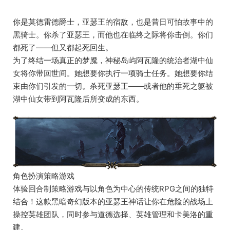
你是莫德雷德爵士，亚瑟王的宿敌，也是昔日可怕故事中的
黑骑士。你杀了亚瑟王，而他也在临终之际将你击倒。你们
都死了——但又都起死回生。
为了终结一场真正的梦魇，神秘岛屿阿瓦隆的统治者湖中仙
女将你带回世间。她想要你执行一项骑士任务。她想要你结
束由你们引发的一切。杀死亚瑟王——或者他的垂死之躯被
湖中仙女带到阿瓦隆后所变成的东西。
角色扮演策略游戏
体验回合制策略游戏与以角色为中心的传统RPG之间的独特
结合！这款黑暗奇幻版本的亚瑟王神话让你在危险的战场上
操控英雄团队，同时参与道德选择、英雄管理和卡美洛的重
建。