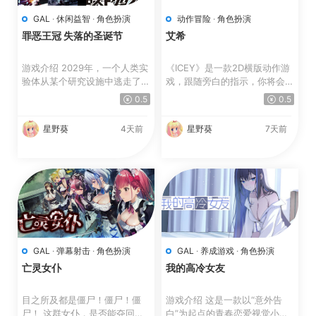
GAL
·
休闲益智
·
角色扮演
动作冒险
·
角色扮演
罪恶王冠 失落的圣诞节
艾希
游戏介绍 2029年，一个人类实
《ICEY》是一款2D横版动作游
验体从某个研究设施中逃走了。
戏，跟随旁白的指示，你将会通
实验体的代号为“スク...
过ICEY的眼睛去看，...
0.5
0.5
星野葵
4天前
星野葵
7天前