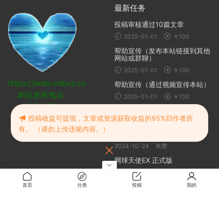
最新任务
投稿审核通过10篇文章
2025-01-01
￥100
帮助宣传（发布本站链接到其他
网站或群聊）
2025-01-01
￥100
https://web.rmbxz.cn
帮助宣传（通过视频宣传本站）
本站发布地址
2025-01-01
￥100
建议收藏
随机推荐
投稿收益可提现，文章或资源获取收益的95%归作者所
有。 （请勿上传违规内容。）
DiskGenius5
2024-10-24
免费
网球天使EX 正式版
2025-05-06
1
首页
分类
投稿
我的
安妮的游戏 | The Game of
Annie
2024-10-20
免费