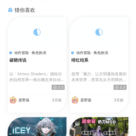
猜你喜欢
动作冒险
·
角色扮演
动作冒险
·
角色扮演
破晓传说
绯红结系
以「Atmos Shaders」描绘出
使用「脑力」让文明蓬勃发展的
的自然世界—推出概念来自动画
未来世界，垄罩在从天而降的
风格与水彩画的全新图像着...
「怪异」威胁。 人类...
0.5
0.5
星野葵
3天前
星野葵
3天前