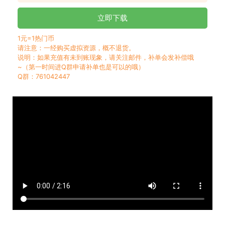
立即下载
1元=1热门币
请注意：一经购买虚拟资源，概不退货。
说明：如果充值有未到账现象，请关注邮件，补单会发补偿哦
~（第一时间进Q群申请补单也是可以的哦）
Q群：761042447