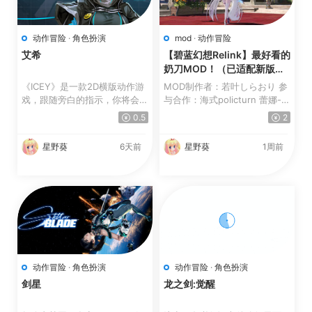
动作冒险
·
角色扮演
mod
·
动作冒险
艾希
【碧蓝幻想Relink】最好看的
奶刀MOD！（已适配新版）
【更新】
《ICEY》是一款2D横版动作游
MOD制作者：若叶しらおり 参
戏，跟随旁白的指示，你将会通
与合作：海式policturn 蕾娜-
过ICEY的眼睛去看，...
梵-希里乌斯 桔橙_ 伊...
0.5
2
星野葵
6天前
星野葵
1周前
动作冒险
·
角色扮演
动作冒险
·
角色扮演
剑星
龙之剑:觉醒