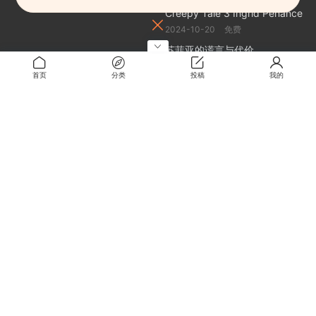
惊悚故事3英格莉忏悔录 |
Creepy Tale 3 Ingrid Penance
2024-10-20
免费
苏菲亚的谎言与代价
2026-05-22
0.1
首页
分类
投稿
我的
下载方式 即将更新
2025-07-04
制服女友
2026-01-16
0.5
关于
关于本站
留言板
解压密码
RMBXZ 免责声明
RMBXZ 隐私协议
RMBXZ 用户许可协议