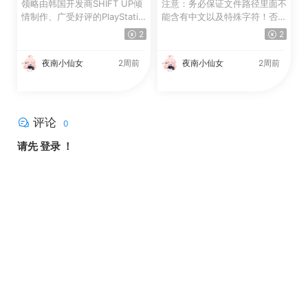
领略由韩国开发商SHIFT UP倾
注意：务必保证文件路径里面不
情制作、广受好评的PlayStatio
能含有中文以及特殊字符！否则
n®5人气大作《剑星》，现...
无法运行。 注意：务...
2
2
夜南小仙女
2周前
夜南小仙女
2周前
评论
0
请先
登录
！