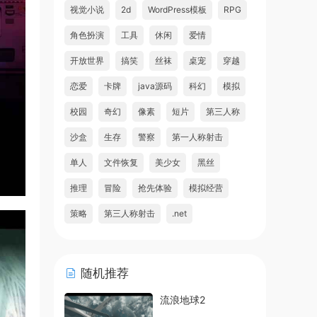
视觉小说
2d
WordPress模板
RPG
角色扮演
工具
休闲
爱情
开放世界
搞笑
丝袜
桌宠
穿越
恋爱
卡牌
java源码
科幻
模拟
校园
奇幻
像素
短片
第三人称
沙盒
生存
警察
第一人称射击
单人
文件恢复
美少女
黑丝
推理
冒险
抢先体验
模拟经营
策略
第三人称射击
.net
随机推荐
流浪地球2