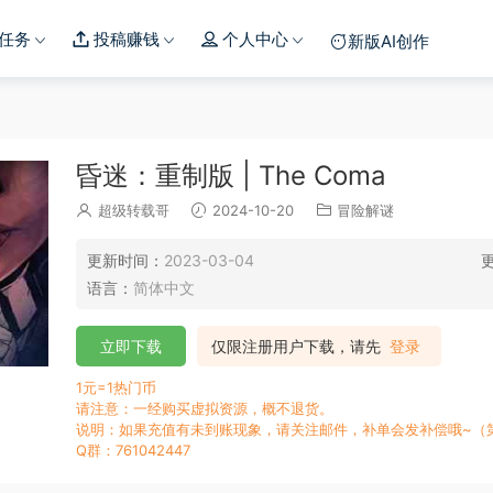
任务
投稿赚钱
个人中心
新版AI创作
昏迷：重制版 | The Coma
超级转载哥
2024-10-20
冒险解谜
更新时间：
2023-03-04
语言：
简体中文
立即下载
仅限注册用户下载，请先
登录
1元=1热门币
请注意：一经购买虚拟资源，概不退货。
说明：如果充值有未到账现象，请关注邮件，补单会发补偿哦~（
Q群：761042447