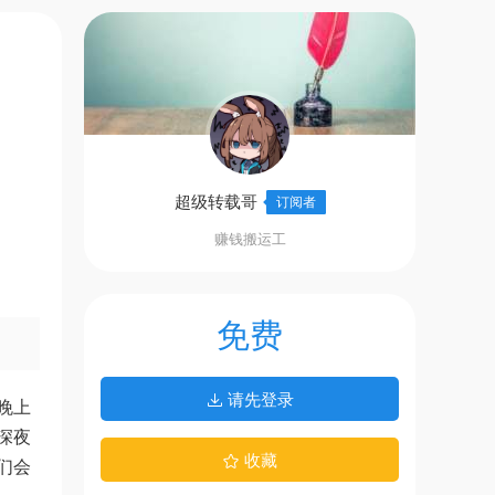
超级转载哥
订阅者
赚钱搬运工
免费
请先登录
晚上
深夜
收藏
们会