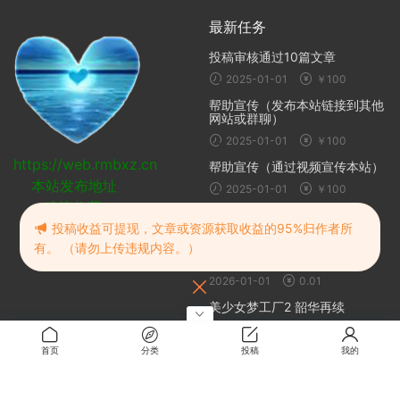
最新任务
投稿审核通过10篇文章
2025-01-01
￥100
帮助宣传（发布本站链接到其他
网站或群聊）
2025-01-01
￥100
https://web.rmbxz.cn
帮助宣传（通过视频宣传本站）
本站发布地址
2025-01-01
￥100
建议收藏
随机推荐
投稿收益可提现，文章或资源获取收益的95%归作者所
有。 （请勿上传违规内容。）
我与苍蓝之森的盲眼魔女
2026-01-01
0.01
美少女梦工厂2 韶华再续
2024-10-20
0.1
首页
分类
投稿
我的
我说什么她们都答应
2024-10-20
免费