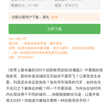
资源大小：
51 MB
语言：
简体中文
仅限注册用户下载，请先
登录
立即下载
1元=1热门币
请注意：一经购买虚拟资源，概不退货。
说明：如果充值有未到账现象，请关注邮件，补单会发补偿哦
~（第一时间进Q群申请补单也是可以的哦）
Q群：761042447
《世界上最有趣的283个侦探推理游戏(珍藏版)》中紧锁的保
险柜里，那些价值连城的宝石如何不翼而飞？公寓里发生命
案，到底是自杀还是他杀？放在停车场里的汽车，如何在光
天化日之下被偷走的昵？同一个作案凶器，为何会在短时间
内出现在两个不同的城市……你能根据蛛丝马迹，让案件真
相大白吗？你能成为像福尔摩斯一样的推理高手吗？