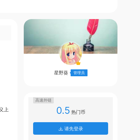
星野葵
管理员
高速外链
0.5
义上
热门币
请先登录