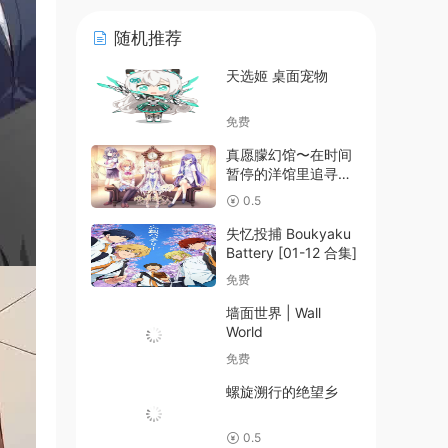
随机推荐
天选姬 桌面宠物
免费
真愿朦幻馆〜在时间
暂停的洋馆里追寻明
天的羔羊们〜
0.5
失忆投捕 Boukyaku
Battery [01-12 合集]
免费
墙面世界 | Wall
World
免费
螺旋溯行的绝望乡
0.5