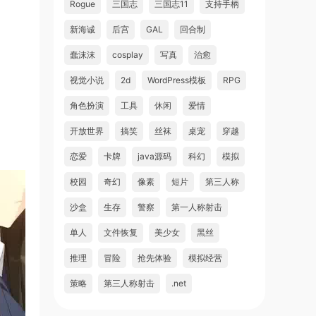
Rogue
三国志
三国志11
支持手柄
新海诚
后宫
GAL
回合制
蠢沫沫
cosplay
写真
治愈
视觉小说
2d
WordPress模板
RPG
角色扮演
工具
休闲
爱情
开放世界
搞笑
丝袜
桌宠
穿越
恋爱
卡牌
java源码
科幻
模拟
校园
奇幻
像素
短片
第三人称
沙盒
生存
警察
第一人称射击
单人
文件恢复
美少女
黑丝
推理
冒险
抢先体验
模拟经营
策略
第三人称射击
.net