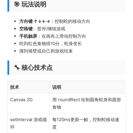
🎯 玩法说明
方向键 ↑↓←→
：控制蛇的移动方向
空格键
：暂停/继续游戏
手机触屏
：在画布上滑动控制方向
吃到红色食物得10分，蛇身变长
撞到墙壁或自己则游戏结束
🔧 核心技术点
技术
说明
Canvas 2D
用 roundRect 绘制圆角蛇身和圆形
食物
setInterval 游戏循
每120ms更新一帧，控制蛇移动速
环
度