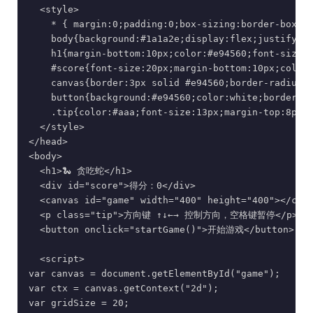
  <style>

    * { margin:0;padding:0;box-sizing:border-box; }
    body{background:#1a1a2e;display:flex;justify-co
    h1{margin-bottom:10px;color:#e94560;font-size:2
    #score{font-size:20px;margin-bottom:10px;color:
    canvas{border:3px solid #e94560;border-radius:8
    button{background:#e94560;color:white;border:no
    .tip{color:#aaa;font-size:13px;margin-top:8px}

  </style>

</head>

<body>

  <h1>🐍 贪吃蛇</h1>

  <div id="score">得分：0</div>

  <canvas id="game" width="400" height="400"></canv
  <p class="tip">方向键 ↑↓←→ 控制方向，空格键暂停</p>

  <button onclick="startGame()">开始游戏</button>

  <script>

var canvas = document.getElementById("game");

var ctx = canvas.getContext("2d");

var gridSize = 20;
