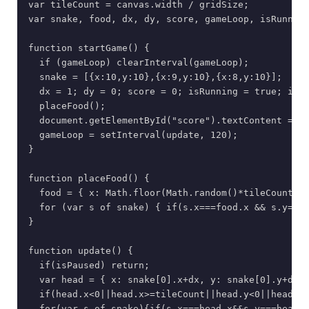
var tileCount = canvas.width / gridSize;

var snake, food, dx, dy, score, gameLoop, isRunning
function startGame() {

  if (gameLoop) clearInterval(gameLoop);

  snake = [{x:10,y:10},{x:9,y:10},{x:8,y:10}];

  dx = 1; dy = 0; score = 0; isRunning = true; isPa
  placeFood();

  document.getElementById("score").textContent = "
  gameLoop = setInterval(update, 120);

}

function placeFood() {

  food = { x: Math.floor(Math.random()*tileCount), 
  for (var s of snake) { if(s.x===food.x && s.y===f
}

function update() {

  if(isPaused) return;

  var head = { x: snake[0].x+dx, y: snake[0].y+dy }
  if(head.x<0||head.x>=tileCount||head.y<0||head.y>
  for(var s of snake){if(s.x===head.x&&s.y===head.y