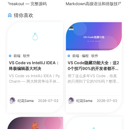
Breakout — 完整源码
Markdown高级语法和排版技巧
猜你喜欢
前端
·
软件
前端
·
编程
·
软件
VS Code vs IntelliJ IDEA：
VS Code隐藏功能大全：这2
终极编辑器大对决
0个技巧90%的开发者都不知
道
VS Code vs IntelliJ IDEA / Py
用了这么多年VS Code，你真
Charm — 两大阵营争论不休。
的只用到了它的10%吗？整理了
到底哪个更适合你？从10...
20个超实用的隐藏功能，看...
纪花Sama
2026-07-02
纪花Sama
2026-07-02