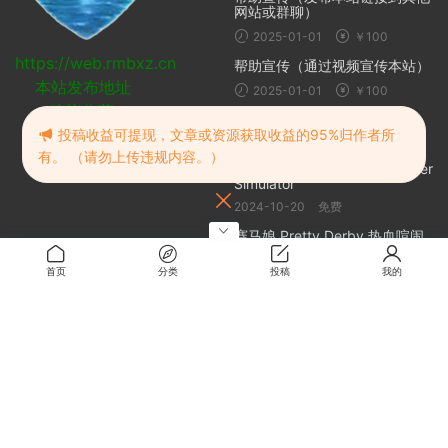
网站或群聊）
2025-01-01
￥100
https://web.rmbxz.cn
帮助宣传（通过视频宣传本站）
本站发布地址
2025-01-01
￥100
建议收藏
随机推荐
投稿收益可提现，文章或资源获取收益的95%归作者所
有。 （请勿上传违规内容。）
二战地堡模拟器 | WW2: Bunker
Simulator
2024-10-20
免费
赛马娘 Pretty Derby 热血喧闹
大感谢祭！
首页
分类
投稿
我的
2024-10-20
免费
PPT 3D模型效果
2024-11-07
0.5
纯情房东俏房客／新同居关系
(ラブひな) (Love Hina)
2024-08-13
免费
关于