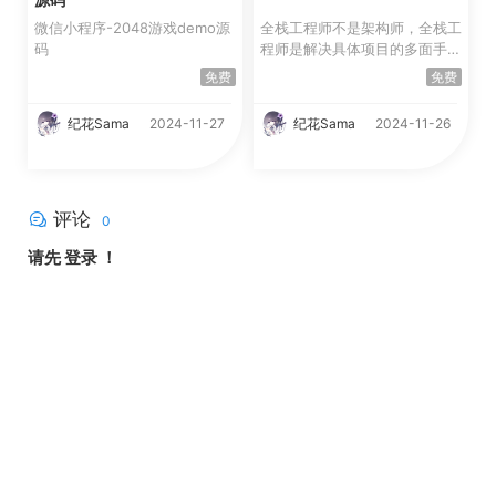
微信小程序-2048游戏demo源
全栈工程师不是架构师，全栈工
码
程师是解决具体项目的多面手。
如3~5万的小型项目配按...
免费
免费
纪花Sama
2024-11-27
纪花Sama
2024-11-26
评论
0
请先
登录
！