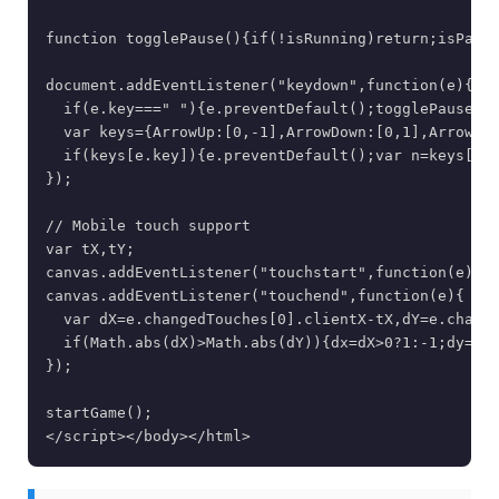
function togglePause(){if(!isRunning)return;isPause
document.addEventListener("keydown",function(e){

  if(e.key===" "){e.preventDefault();togglePause();
  var keys={ArrowUp:[0,-1],ArrowDown:[0,1],ArrowLef
  if(keys[e.key]){e.preventDefault();var n=keys[e.k
});

// Mobile touch support

var tX,tY;

canvas.addEventListener("touchstart",function(e){tX
canvas.addEventListener("touchend",function(e){

  var dX=e.changedTouches[0].clientX-tX,dY=e.change
  if(Math.abs(dX)>Math.abs(dY)){dx=dX>0?1:-1;dy=0;}
});

startGame();

</script></body></html>