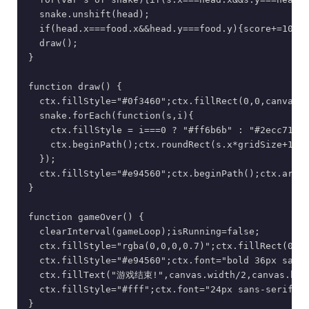
  snake.unshift(head);

  if(head.x===food.x&&head.y===food.y){score+=10;d
  draw();

}

function draw() {

  ctx.fillStyle="#0f3460";ctx.fillRect(0,0,canvas.w
  snake.forEach(function(s,i){

    ctx.fillStyle = i===0 ? "#ff6b6b" : "#2ecc71";

    ctx.beginPath();ctx.roundRect(s.x*gridSize+1,s.
  });

  ctx.fillStyle="#e94560";ctx.beginPath();ctx.arc(f
}

function gameOver() {

  clearInterval(gameLoop);isRunning=false;

  ctx.fillStyle="rgba(0,0,0,0.7)";ctx.fillRect(0,0,
  ctx.fillStyle="#e94560";ctx.font="bold 36px sans-
  ctx.fillText("游戏结束!",canvas.width/2,canvas.heig
  ctx.fillStyle="#fff";ctx.font="24px sans-serif";
}
