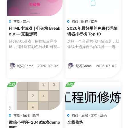
前端
·
娱乐
前端
·
编程
·
软件
HTML小游戏｜打砖块 Break
2026年最好用的免费代码编
out — 完整源码
辑器排行榜 Top 10
经典街机游戏！用挡板反弹小
选择一个合适的代码编辑器，就
球，消除所有彩色砖块即可获
像战士选择自己的武器——选对
胜。支持鼠标和触屏双...
了效率翻倍，选错了每天...
纪花Sama
2026-07-02
纪花Sama
2026-07-02
免费
免费
前端
·
后端
·
源码
前端
·
后端
·
文档
·
源码
微信小程序-2048游戏demo
全栈修炼
源码