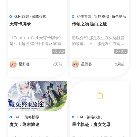
休闲益智
·
策略模拟
动作冒险
·
策略模拟
·
角色扮演
天穹卡牌录
传颂之物 循白之证
《Card-en-Ciel 天穹卡牌录》
游戏介绍 那是发生在久远往昔
是活用超过300种卡牌及50首
的故事。 不，那是发生在遥远
歌曲来展开战斗的牌组构筑...
未来的故事。 大国大...
0.5
0.5
星野葵
2天前
星野葵
2周前
GAL
·
策略模拟
GAL
·
策略模拟
魔女：终末旅途
星尘轨迹：魔女之愿