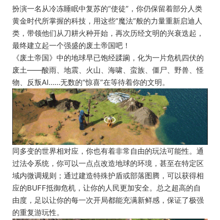
扮演一名从冷冻睡眠中复苏的“使徒”，你仍保留着部分人类
黄金时代所掌握的科技，用这些“魔法”般的力量重新启迪人
类，带领他们从刀耕火种开始，再次历经文明的兴衰迭起，
最终建立起一个强盛的废土帝国吧！
《废土帝国》中的地球早已饱经蹂躏，化为一片危机四伏的
废土——酸雨、地震、火山、海啸、蛮族、僵尸、野兽、怪
物、反叛AI……无数的“惊喜”在等待着你的文明。
同多变的世界相对应，你也有着非常自由的玩法可能性。通
过法令系统，你可以一点点改造地球的环境，甚至在特定区
域内微调规则；通过建造特殊护盾或部落图腾，可以获得相
应的BUFF抵御危机，让你的人民更加安全。总之超高的自
由度，足以让你的每一次开局都能充满新鲜感，保证了极强
的重复游玩性。