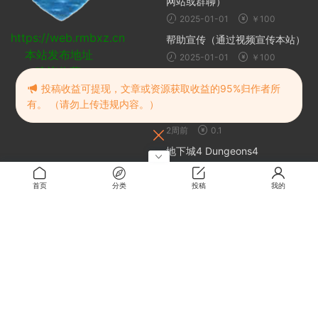
网站或群聊）
2025-01-01
￥100
https://web.rmbxz.cn
帮助宣传（通过视频宣传本站）
本站发布地址
2025-01-01
￥100
建议收藏
随机推荐
投稿收益可提现，文章或资源获取收益的95%归作者所
有。 （请勿上传违规内容。）
NTR Master
2周前
0.1
地下城4 Dungeons4
2024-10-20
免费
首页
分类
投稿
我的
大富翁11
2024-10-20
免费
失落城堡2
2025-04-30
免费
关于
关于本站
留言板