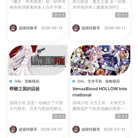
《魔女：终末旅途》是一款带有
星尘轨迹：魔女之愿 是一款独
角色扮演要素的多人合作卡牌R
具特色的单人像素风SRPG，融
oguelite游戏，你可以自...
合了精彩的叙事与电影般的...
0.5
0.5
超级转载哥
2026-06-13
超级转载哥
2026-06-11
GAL
·
策略模拟
GAL
·
支持手机
·
策略模拟
蜉蝣之国的囚徒
VenusBlood HOLLOW Inte
rnational
游戏介绍 这是一款融合了中国
游戏介绍 太古之初，女神艾尔
古代祭祀、历史与悬疑恐怖元素
娜斯庇护下的圣地赫尔维蒂一片
的文字冒险游戏。 ...
繁荣昌盛。 然而，魔...
0.5
0.5
超级转载哥
2026-06-07
超级转载哥
2026-03-31