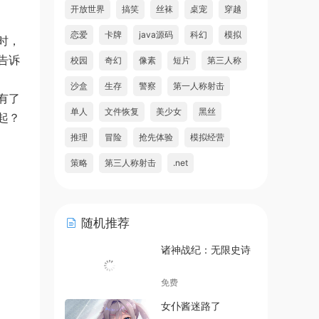
开放世界
搞笑
丝袜
桌宠
穿越
恋爱
卡牌
java源码
科幻
模拟
时，
告诉
校园
奇幻
像素
短片
第三人称
沙盒
生存
警察
第一人称射击
有了
单人
文件恢复
美少女
黑丝
起？
推理
冒险
抢先体验
模拟经营
策略
第三人称射击
.net
随机推荐
诸神战纪：无限史诗
免费
女仆酱迷路了