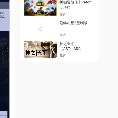
拼贴冒险传 | Patch
Quest
免费
最终幻想7重制版
免费
神之天平
（ASTLIBRA
Revision）
免费