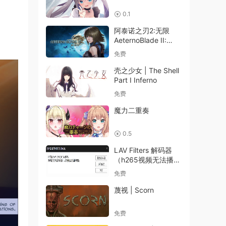
0.1
阿泰诺之刃2:无限
AeternoBlade II:
Infinity
免费
壳之少女 | The Shell
Part I Inferno
免费
魔力二重奏
0.5
LAV Filters 解码器
（h265视频无法播放
需要解码器时可安
免费
装）
蔑视 | Scorn
免费