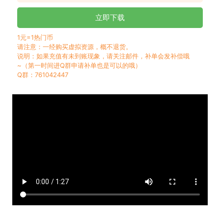
立即下载
1元=1热门币
请注意：一经购买虚拟资源，概不退货。
说明：如果充值有未到账现象，请关注邮件，补单会发补偿哦
~（第一时间进Q群申请补单也是可以的哦）
Q群：761042447