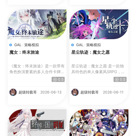
GAL
·
策略模拟
GAL
·
策略模拟
魔女：终末旅途
星尘轨迹：魔女之愿
《魔女：终末旅途》是一款带有
星尘轨迹：魔女之愿 是一款独
角色扮演要素的多人合作卡牌R
具特色的单人像素风SRPG，融
oguelite游戏，你可以自...
合了精彩的叙事与电影般的...
0.5
0.5
超级转载哥
2026-06-13
超级转载哥
2026-06-11