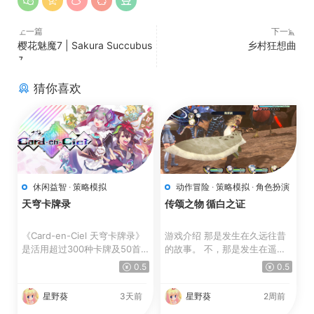
上一篇
下一篇
樱花魅魔7 | Sakura Succubus
乡村狂想曲
7
猜你喜欢
休闲益智
·
策略模拟
动作冒险
·
策略模拟
·
角色扮演
天穹卡牌录
传颂之物 循白之证
《Card-en-Ciel 天穹卡牌录》
游戏介绍 那是发生在久远往昔
是活用超过300种卡牌及50首
的故事。 不，那是发生在遥远
歌曲来展开战斗的牌组构筑...
未来的故事。 大国大...
0.5
0.5
星野葵
3天前
星野葵
2周前