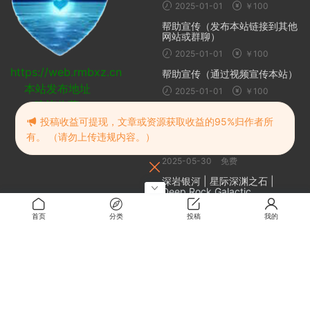
2025-01-01
￥100
帮助宣传（发布本站链接到其他
网站或群聊）
2025-01-01
￥100
https://web.rmbxz.cn
帮助宣传（通过视频宣传本站）
本站发布地址
2025-01-01
￥100
建议收藏
随机推荐
投稿收益可提现，文章或资源获取收益的95%归作者所
有。 （请勿上传违规内容。）
暴乱少女 Mayhem Maidens
2025-05-30
免费
深岩银河 | 星际深渊之石 |
Deep Rock Galactic
2024-10-20
免费
首页
分类
投稿
我的
觉醒异刃
2024-11-17
免费
免费看小说、漫画
2025-09-08
免费