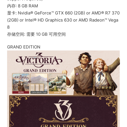
内存: 8 GB RAM
显卡: Nvidia® GeForce™ GTX 660 (2GB) or AMD® R7 370
(2GB) or Intel® HD Graphics 630 or AMD Radeon™ Vega
8
存储空间: 需要 10 GB 可用空间
GRAND EDITION