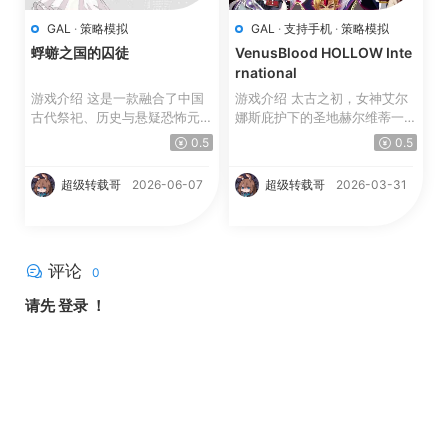
GAL
·
策略模拟
GAL
·
支持手机
·
策略模拟
蜉蝣之国的囚徒
VenusBlood HOLLOW Inte
rnational
游戏介绍 这是一款融合了中国
游戏介绍 太古之初，女神艾尔
古代祭祀、历史与悬疑恐怖元素
娜斯庇护下的圣地赫尔维蒂一片
的文字冒险游戏。 ...
繁荣昌盛。 然而，魔...
0.5
0.5
超级转载哥
2026-06-07
超级转载哥
2026-03-31
评论
0
请先
登录
！