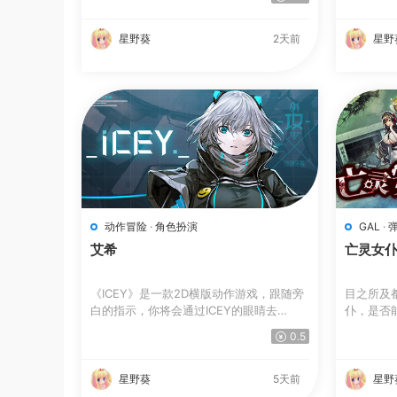
星野葵
2天前
星野
动作冒险
·
角色扮演
GAL
·
艾希
亡灵女
《ICEY》是一款2D横版动作游戏，跟随旁
目之所及
白的指示，你将会通过ICEY的眼睛去
仆，是否
看，...
是...
0.5
星野葵
5天前
星野