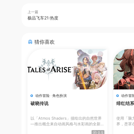
上一篇
极品飞车21:热度
猜你喜欢
动作冒险
·
角色扮演
动作冒
破晓传说
绯红结
以「Atmos Shaders」描绘出的自然世界
使用「脑
—推出概念来自动画风格与水彩画的全新
界，垄罩在
图像着...
类...
0.5