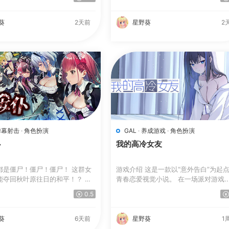
葵
2天前
星野葵
2
弹幕射击
·
角色扮演
GAL
·
养成游戏
·
角色扮演
仆
我的高冷女友
都是僵尸！僵尸！僵尸！ 这群女
游戏介绍 这是一款以“意外告白”为起点的
能夺回秋叶原往日的和平！？ 这
青春恋爱视觉小说。 在一场派对游戏..
0.5
葵
6天前
星野葵
1