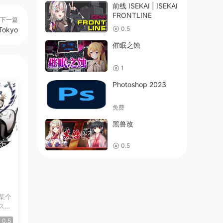
前线 ISEKAI | ISEKAI
FRONTLINE
下一篇
0.5
Tokyo
催眠之蚀
1
Photoshop 2023
免费
黑兽改
0.5
从某个
ス
0.5