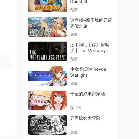
Quest III
免费
迷宫贩~魔王城的开店
还债之旅
免费
太平间助手停尸房助
手 | The Mortuary
Assistant
免费
少女 歌剧☆Revue
Starlight
免费
千金的奴隶家家酒
0.5
异界撩妹大冒险
免费