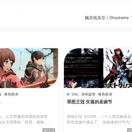
幽灵线东京 | Ghostwire: 
险
·
角色扮演
GAL
·
休闲益智
·
角色扮演
系
罪恶王冠 失落的圣诞节
力」让文明蓬勃发展的未来世
游戏介绍 2029年，一个人类实验体
从天而降的「怪异」威胁。 人
研究设施中逃走了。 实验体的代号为“
ク...
0.5