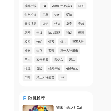
视觉小说
2d
WordPress模板
RPG
角色扮演
工具
休闲
爱情
开放世界
搞笑
丝袜
桌宠
穿越
恋爱
卡牌
java源码
科幻
模拟
校园
奇幻
像素
短片
第三人称
沙盒
生存
警察
第一人称射击
单人
文件恢复
美少女
黑丝
推理
冒险
抢先体验
模拟经营
策略
第三人称射击
.net
随机推荐
猫咪斗恶龙3 Cat