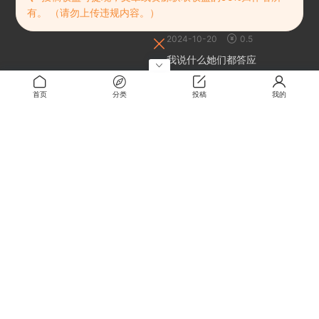
有。 （请勿上传违规内容。）
百鬼夜行 劍姬無双
2024-10-20
0.5
我说什么她们都答应
2024-10-20
免费
首页
分类
投稿
我的
创世理想乡 | Craftopia
2024-10-20
免费
黑塔的棋局
2024-11-13
免费
关于
关于本站
留言板
解压密码
RMBXZ 免责声明
RMBXZ 隐私协议
RMBXZ 用户许可协议