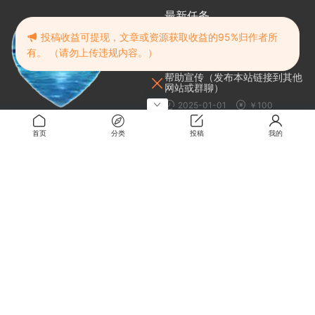
最新任务
投稿收益可提现，文章或资源获取收益的95%归作者所
投稿审核通过10篇文章
有。 （请勿上传违规内容。）
2025-01-01
￥100
帮助宣传（发布本站链接到其他
网站或群聊）
2025-01-01
￥100
https://web.rmbxz.cn
帮助宣传（通过视频宣传本站）
首页
分类
投稿
我的
本站发布地址
2025-01-01
￥100
建议收藏
随机推荐
颠覆传统的超级作文课，让孩子
轻松搞定写作（完结）
2024-06-04
免费
暧昧便利店 | Some Some
Convenience Store
2024-10-20
0.5
KANADE
2025-06-15
0.5