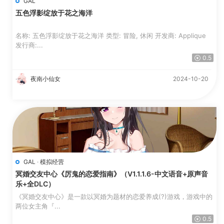
GAL
五色浮影绽放于花之海洋
名称: 五色浮影绽放于花之海洋 类型: 冒险, 休闲 开发商: Applique
发行商:...
0.5
夜南小仙女
2024-10-20
GAL
·
模拟经营
冥婚交友中心《厉鬼的恋爱指南》（V1.1.1.6-中文语音+原声音
乐+全DLC）
《冥婚交友中心》是一款以冥婚为题材的恋爱养成(?)游戏，游戏中的
两位女主角『...
0.5