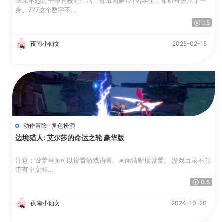
我原本想过平静的校园生活，却成为第777名学生，集所有关注于一
身。777这个数字不...
1.5
夜南小仙女
2025-02-15
动作冒险
·
角色扮演
边境猎人: 艾尔莎的命运之轮 豪华版
注意：设置里面可以设置游戏语言、画面清晰度设置。 游戏目录不能
带有中文和...
0.5
夜南小仙女
2024-10-20